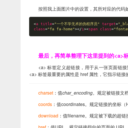
按照我上面图片中的设置，其所对应的代码
<
a
title
=
"一个不学无术的伪程序员"
target
=
"_bl
class
=
"fa fa-home"
>
</
i
>
<
span
class
=
"fonta
最后，再简单整理下这里提到的<a>
<a> 标签定义超链接，用于从一张页面链接
<a> 标签最重要的属性是 href 属性，它指示链
charset
：值
char_encoding。
规定被链接文档
coords
：值coordinates。规定链接的坐标
download
：值filename。规定被下载的超
href
：值URL。规定链接指向的页面的 URL