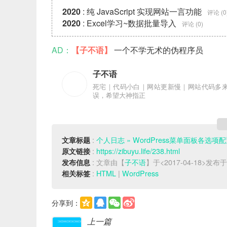
2020
:
纯 JavaScript 实现网站一言功能
评论 (0
2020
:
Excel学习~数据批量导入
评论 (0)
AD：
【子不语】
一个不学无术的伪程序员
子不语
死宅｜代码小白｜网站更新慢｜网站代码多
误，希望大神指正
:
个人日志 » WordPress菜单面板各选项
文章标题
:
https://zibuyu.life/238.html
原文链接
: 文章由【
子不语
】于<2017-04-18>发布
发布信息
:
HTML
|
WordPress
相关标签
分享到：
上一篇