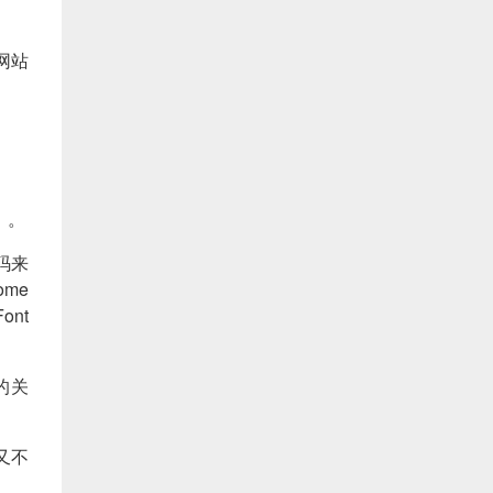
网站
）。
代码来
me
nt
的关
又不