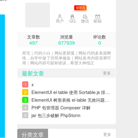
子不语
管理员
用户
QQ
微信
邮箱
文章数
浏览量
评论数
497
977939
0
死宅｜代码小白｜网站更新慢｜网站代码多来源网
络，自学中做了些简单修改｜网站发布内容亲测可
用｜网站内容可能有错误，希望大神指正
最新文章
更多
x
1
ElementUI el-table 使用 Sortable.js 排序错误解决
2
ElementUI 树形表格 el-table 无效问题解决
3
PHP 包管理器 Composer 详解
4
jar 包三步破解 PhpStorm
5
分类文章
更多