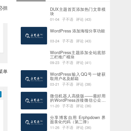
必担
DUX主题首页添加热门文章模
块
01-04
子不语
评论 (43)
阅读 (6174)
喜欢 (0)
WordPress 添加海报分享功能
03-24
子不语
评论 (43)
阅读 (5927)
喜欢 (2)
WordPress主题添加全站底部
三栏推广模块
09-23
子不语
评论 (41)
阅读 (7737)
喜欢 (0)
菜单
WordPress输入QQ号一键获
取用户名及邮箱
03-21
子不语
评论 (38)
阅读 (5815)
喜欢 (0)
微信机器人高级版——最好用
的WordPress连接微信公众号
插件
11-20
子不语
评论 (36)
阅读 (4387)
喜欢 (0)
分享博客自用 Erphpdown 界
面美化代码（第二弹）
11-26
子不语
评论 (36)