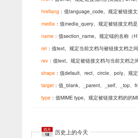
hreflang
：值language_code。规定被链
media
：值media_query。规定被链接文
name
：值section_name。规定锚的名称（
rel
：值text。规定当前文档与被链接文档之
rev
：值text。规定被链接文档与当前文档之间
shape
：值default、rect、circle、po
target
：值_blank、_parent、_self、_
type
：值MIME type。规定被链接文档的的M
四月
历史上的今天
18