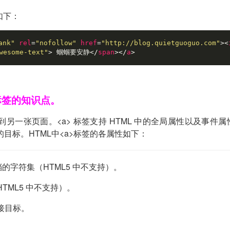
如下：
ank"
rel
=
"nofollow"
href
=
"http://blog.quietguoguo.com"
>
<
wesome-text"
>
 蝈蝈要安静
</
span
>
</
a
>
标签的知识点。
到另一张页面。<a> 标签支持 HTML 中的全局属性以及事件属
接的目标。HTML中<a>标签的各属性如下：
的字符集（HTML5 中不支持）。
（HTML5 中不支持）。
链接目标。
。