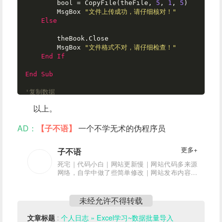
        bool = CopyFile(theFile, 
5
, 
1
, 
5
)

        MsgBox 
"文件上传成功，请仔细核对！"
Else
        theBook.Close

        MsgBox 
"文件格式不对，请仔细检查！"
End
If
End
Sub
'复制数据
Function
 CopyFile(fileName, sStartRow, sSta
以上。
rtCol, tStartRow)

AD：
【子不语】
一个不学无术的伪程序员
Dim
 sBook 
As
 Workbook

Dim
 sSheet 
As
 Worksheet

Dim
 rc 
As
Integer
更多+
子不语
死宅｜代码小白｜网站更新慢｜网站代码多来源
'copyRowNum = 0
网络，自学中做了些简单修改｜网站发布内容亲
测可用｜网站内容可能有错误，希望大神指正
If
 fileName = (ThisWorkbook.Path & 
"\"
& ThisWorkbook.Name) 
Then
未经允许不得转载
Exit
Function
End
If
:
个人日志 » Excel学习~数据批量导入
文章标题