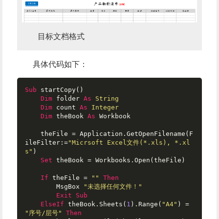
目标文档格式
具体代码如下：
Sub
 startCopy()

Dim
 folder 
As
String
Dim
 count 
As
Integer
Dim
 theBook 
As
 Workbook

    theFile = Application.GetOpenFilename(F
ileFilter:=
"Micrsoft Excel文件(*.xls), *.xl
s"
)

Set
 theBook = Workbooks.Open(theFile)

If
 theFile = 
""
Then
        MsgBox 
"未选择任何文件！"
Exit
Sub
ElseIf
 theBook.Sheets(
1
).Range(
"A4"
) = 
"序号/层号"
Then