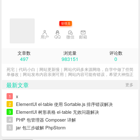
子不语
管理员
用户
QQ
微信
邮箱
文章数
浏览量
评论数
497
983151
0
死宅｜代码小白｜网站更新慢｜网站代码多来源网络，自学中做了些简
单修改｜网站发布内容亲测可用｜网站内容可能有错误，希望大神指正
最新文章
更多
x
1
ElementUI el-table 使用 Sortable.js 排序错误解决
2
ElementUI 树形表格 el-table 无效问题解决
3
PHP 包管理器 Composer 详解
4
jar 包三步破解 PhpStorm
5