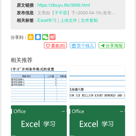
Set
 sBook = Workbooks.Open(fileName) 
:
https://zibuyu.life/3959.html
原文链接
'打开目标工作簿
: 文章由【
子不语
】于<2020-04-19>发布于【
Excel
】
发布信息
Set
 sSheet = sBook.Sheets(
1
) 
'使用第一个s
heet作为源数据所在页
:
Excel学习
|
上传文件
|
文件复制
相关标签
    sEndRow = sSheet.Cells(Rows.count, sSta
rtCol + 
1
).
End
(xlUp).Row 
'获取源文件中最后一行
分享到：
数据所在行(第二列)
喜欢(
0
)
赏个钱儿
分享海报
    sEndCol = sSheet.Cells(sStartRow - 
1
, C
olumns.count).
End
(xlToLeft).Column 
' 获取源
文件中最后一列数据所在列(标题行)
相关推荐
If
 sEndRow >= srcStartLine 
Then
        sSheet.Range(Cells(sStartRow, sStar
tCol), Cells(sEndRow, sEndCol)).Copy ThisWo
rkbook.Sheets(
1
).Range(
"B"
 & tStartRow) 
'复
制到指定位置
'copyRowNum = sEndRow - srcStartLin
e + 1
End
If
    sBook.Close

End
Function