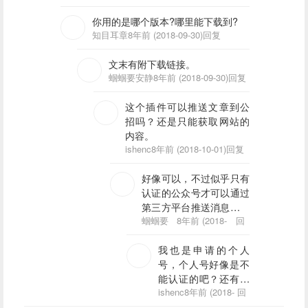
你用的是哪个版本?哪里能下载到?
知目耳章
8年前 (2018-09-30)
回复
文末有附下载链接。
蝈蝈要安静
8年前 (2018-09-30)
回复
这个插件可以推送文章到公
招吗？还是只能获取网站的
内容。
ishenc
8年前 (2018-10-01)
回复
好像可以，不过似乎只有
认证的公众号才可以通过
第三方平台推送消息。我
的是个人订阅号，没认证
蝈蝈要
8年前 (2018-
回
安静
10-01)
复
没试过。
我也是申请的个人
号，个人号好像是不
能认证的吧？还有我
微信后天看不到自定
ishenc
8年前 (2018-
回
10-01)
复
义菜单功能。好奇