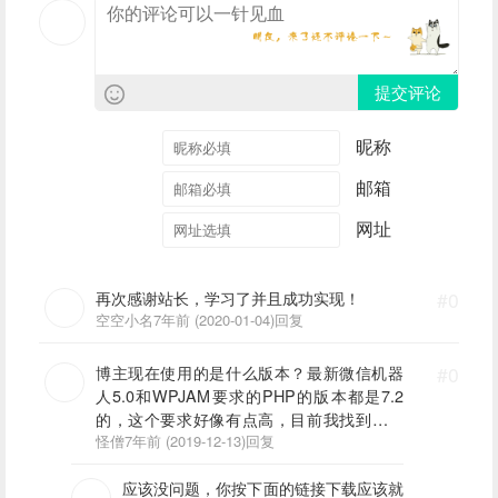
提交评论
昵称
邮箱
网址
再次感谢站长，学习了并且成功实现！
#0
空空小名
7年前 (2020-01-04)
回复
博主现在使用的是什么版本？最新微信机器
#0
人5.0和WPJAM要求的PHP的版本都是7.2
的，这个要求好像有点高，目前我找到微信
机器人4.68版本和WPJAM2.63版本不知道现
怪僧
7年前 (2019-12-13)
回复
在还能用吗？
应该没问题，你按下面的链接下载应该就