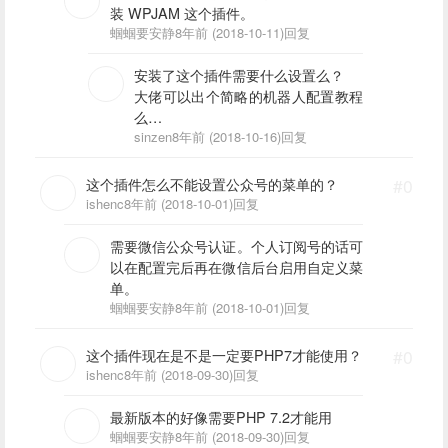
装 WPJAM 这个插件。
蝈蝈要安静
8年前 (2018-10-11)
回复
安装了这个插件需要什么设置么？
大佬可以出个简略的机器人配置教程
么
能够配置成就好 或者可以帮我指导一
sinzen
8年前 (2018-10-16)
回复
下么
这个插件怎么不能设置公众号的菜单的？
#0
ishenc
8年前 (2018-10-01)
回复
需要微信公众号认证。个人订阅号的话可
以在配置完后再在微信后台启用自定义菜
单。
蝈蝈要安静
8年前 (2018-10-01)
回复
这个插件现在是不是一定要PHP7才能使用？
#0
ishenc
8年前 (2018-09-30)
回复
最新版本的好像需要PHP 7.2才能用
蝈蝈要安静
8年前 (2018-09-30)
回复