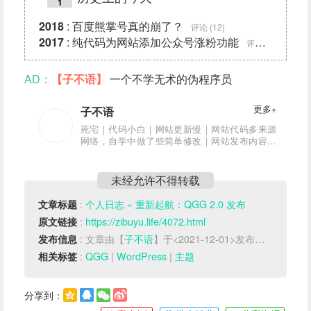
1
2018
:
百度熊掌号真的崩了？
评论 (12)
2017
:
纯代码为网站添加公众号涨粉功能
评论 (18)
AD：
【子不语】
一个不学无术的伪程序员
更多+
子不语
死宅｜代码小白｜网站更新慢｜网站代码多来源
网络，自学中做了些简单修改｜网站发布内容亲
测可用｜网站内容可能有错误，希望大神指正
未经允许不得转载
:
个人日志 » 重新起航：QGG 2.0 发布
文章标题
:
https://zibuyu.life/4072.html
原文链接
: 文章由【
子不语
】于<2021-12-01>发布于【
QGG
/
W
发布信息
:
QGG
|
WordPress
|
主题
相关标签
分享到：