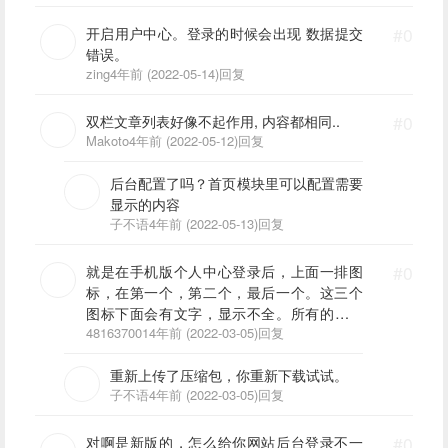
开启用户中心。登录的时候会出现 数据提交
#0
错误。
zing
4年前 (2022-05-14)
回复
双栏文章列表好像不起作用, 内容都相同..
#0
Makoto
4年前 (2022-05-12)
回复
后台配置了吗？首页模块里可以配置需要
显示的内容
子不语
4年前 (2022-05-13)
回复
就是在手机版个人中心登录后，上面一排图
#0
标，在第一个，第二个，最后一个。这三个
图标下面会有文字，显示不全。所有的图标
全部上移了
481637001
4年前 (2022-03-05)
回复
重新上传了压缩包，你重新下载试试。
子不语
4年前 (2022-03-05)
回复
对啊是新版的，怎么给你网站后台登录不一
#0