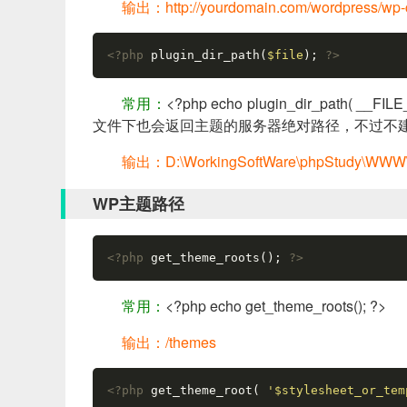
输出：http://yourdomain.com/wordpress/wp-co
<?php
 plugin_dir_path(
$file
); 
?>
常用：
<?php echo plugin_dir_path( __FI
文件下也会返回主题的服务器绝对路径，不过不
输出：D:\WorkingSoftWare\phpStudy\WWW\wor
WP主题路径
<?php
 get_theme_roots(); 
?>
常用：
<?php echo get_theme_roots(); ?>
输出：/themes
<?php
 get_theme_root( 
'$stylesheet_or_tem