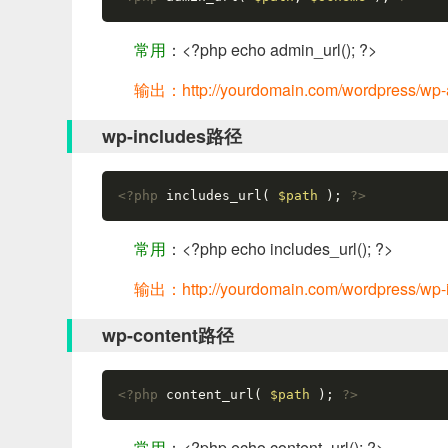
常用
：<?php echo admin_url(); ?>
输出：http://yourdomain.com/wordpress/wp-
wp-includes路径
<?php
 includes_url( 
$path 
); 
?>
常用
：<?php echo includes_url(); ?>
输出：http://yourdomain.com/wordpress/wp-i
wp-content路径
<?php
 content_url( 
$path 
); 
?>
常用
：<?php echo content_url(); ?>