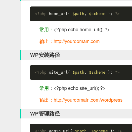
<?php
 home_url( 
$path
, 
$scheme 
); 
?>
常用：
<?php echo home_url(); ?>
输出：http://yourdomain.com
WP安装路径
<?php
 site_url( 
$path
, 
$scheme 
); 
?>
常用
：<?php echo site_url(); ?>
输出：http://yourdomain.com/wordpress
WP管理路径
<?php
 admin_url( 
$path
, 
$scheme 
); 
?>