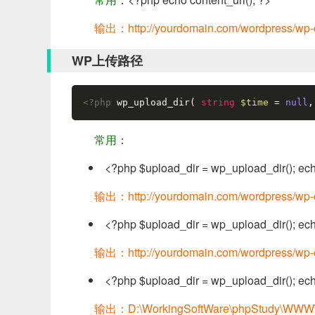
输出：http://yourdomain.com/wordpress/wp-
WP上传路径
<?php
 wp_upload_dir( 
string
$time 
= 
null
,
常用
：
<?php $upload_dir = wp_upload_dir(); echo
输出：http://yourdomain.com/wordpress/wp-c
<?php $upload_dir = wp_upload_dir(); echo
输出：http://yourdomain.com/wordpress/wp-c
<?php $upload_dir = wp_upload_dir(); echo
输出：D:\WorkingSoftWare\phpStudy\WWW\wo