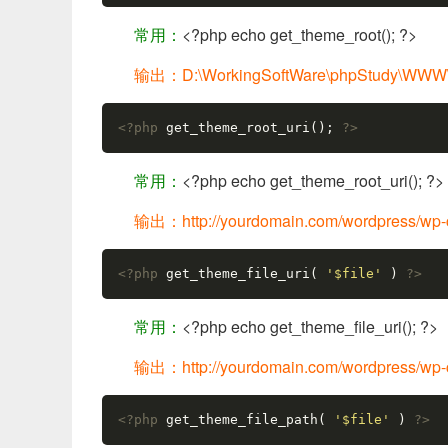
常用：
<?php echo get_theme_root(); ?>
输出：D:\WorkingSoftWare\phpStudy\WWW\w
<?php
 get_theme_root_uri(); 
?>
常用：
<?php echo get_theme_root_uri(); ?>
输出：http://yourdomain.com/wordpress/wp-
<?php
 get_theme_file_uri( 
'$file'
 ) 
?>
常用：
<?php echo get_theme_file_uri(); ?>
输出：http://yourdomain.com/wordpress/wp-c
<?php
 get_theme_file_path( 
'$file'
 ) 
?>