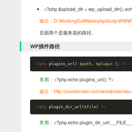
<?php $upload_dir = wp_upload_dir(); echo
输出：D:\WorkingSoftWare\phpStudy\WWW\wo
后面两个是服务器的路径。
WP插件路径
<?php
 plugins_url( 
$path
, 
$plugin 
); 
?>
常用
：<?php echo plugins_url(); ?>
输出：http://yourdomain.com/wordpress/wp-c
<?php
 plugin_dir_url(
$file
) 
?>
常用：
<?php echo plugin_dir_url( __FILE__