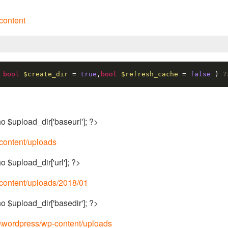
content
 
bool
$create_dir 
= 
true
,
bool
$refresh_cache 
= 
false
 ) 
?
 $upload_dir['baseurl']; ?>
ontent/uploads
 $upload_dir['url']; ?>
ontent/uploads/2018/01
 $upload_dir['basedir']; ?>
rdpress/wp-content/uploads