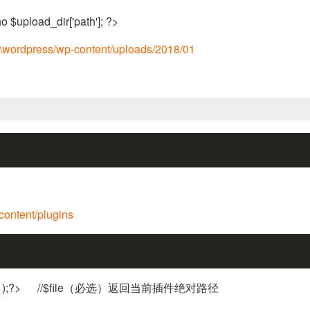
 $upload_dir['path']; ?>
rdpress/wp-content/uploads/2018/01
ontent/plugins
 );?>
//$file（必选）返回当前插件绝对路径