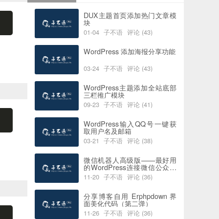
DUX主题首页添加热门文章模
块
01-04
子不语
评论 (43)
阅读 (6183)
喜欢 (0)
WordPress 添加海报分享功能
03-24
子不语
评论 (43)
阅读 (5932)
喜欢 (2)
WordPress主题添加全站底部
三栏推广模块
09-23
子不语
评论 (41)
阅读 (7738)
喜欢 (0)
WordPress输入QQ号一键获
取用户名及邮箱
03-21
子不语
评论 (38)
阅读 (5815)
喜欢 (0)
微信机器人高级版——最好用
的WordPress连接微信公众号
插件
11-20
子不语
评论 (36)
阅读 (4390)
喜欢 (0)
分享博客自用 Erphpdown 界
面美化代码（第二弹）
11-26
子不语
评论 (36)