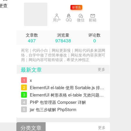
便查
子不语
管理员
用户
QQ
微信
邮箱
文章数
浏览量
评论数
497
978438
0
死宅｜代码小白｜网站更新慢｜网站代码多来源网
络，自学中做了些简单修改｜网站发布内容亲测可
用｜网站内容可能有错误，希望大神指正
最新文章
更多
x
1
ElementUI el-table 使用 Sortable.js 排序错误解决
2
ElementUI 树形表格 el-table 无效问题解决
3
PHP 包管理器 Composer 详解
4
jar 包三步破解 PhpStorm
5
分类文章
更多