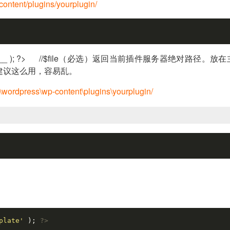
ntent/plugins/yourplugin/
LE__ ); ?>
//$file（必选）返回当前插件服务器绝对路径。放在
建议这么用，容易乱。
dpress\wp-content\plugins\yourplugin/
plate'
 ); 
?>