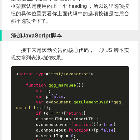
框架默认是使用的上一个 heading ，所以这里选项按
钮的具体位置要看你上面代码中的选项按钮是在后台
那个选项卡下了。
添加JavaScript脚本
接下来是滚动公告的核心代码，一段 JS 脚本实
现文章列表滚动的效果。
<
script
type
=
"text/javascript"
>
function
qgg_marquee
(
){ 

var
 t; 

var
 p=
false
; 

var
 o=
document
.
getElementById
(
"qgg_
scroll_list"
);

if
 (o = 
""
){
return
;} 

        o.
innerHTML
+=o.
innerHTML
; 

        o.
onmouseover
=
function
(
){p=
true
} 

        o.
onmouseout
=
function
(
){p=
false
} 

        o.
scrollTop
 = 
0
; 
