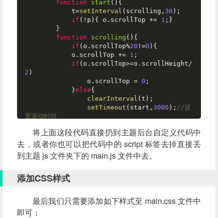
function
start
(
){ 

            t=
setInterval
(scrolling,
30
); 

if
(!p){ o.
scrollTop
 += 
1
;} 

        } 

function
scrolling
(
){ 

if
(o.
scrollTop
%
20
!=
0
){ 

            o.
scrollTop
 += 
1
; 

if
(o.
scrollTop
>=o.
scrollHeight
/
2
)

                o.
scrollTop
 = 
0
; 

            }
else
{ 

clearInterval
(t); 

setTimeout
(start,
3000
);
//设
置滚动时间 
            } 

将上面这段代码直接扔到主题后台自定义代码中
        } 

去，或者你也可以把代码中的 script 标签去掉直接丢
setTimeout
(start,
3000
); 
//设置滚动时
间
到主题 js 文件夹下的 main.js 文件中去。
    }

    $(
document
).
ready
(qgg_marquee);

添加CSS样式
</
script
>
最后我们只需要添加如下样式至 main.css 文件中
即可：