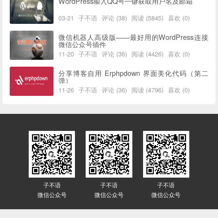
WordPress输入QQ号一键获取用户名及邮箱
03-21
子不语
评论 (38)
阅读 (5845)
喜欢 (0)
微信机器人高级版——最好用的WordPress连接
微信公众号插件
11-20
子不语
评论 (36)
阅读 (4426)
喜欢 (0)
分享博客自用 Erphpdown 界面美化代码（第二
弹）
11-26
子不语
评论 (36)
阅读 (4796)
喜欢 (0)
子不语
子不语
子不语
微信公众号
微信公众号
微信公众号