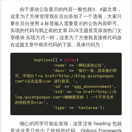
由于滚动公告显示的内容一般也就3、4篇文章，
这里为了方便管理我在后台添加了一个选项，大家只
要在后台使用 a 标签输入需要显示的公告内容即可。
实现的代码与我之前的文章
DUX主题首页添加热门文
章模块
实现方式一样，这里为了方便我直接将代码放
在这篇文章中相关代码的下面，具体代码为：
$options
[] = 
array
(

'name'
 => 
'网站滚动公告'
,

'desc'
 => 
'每行一条，回车换行即
可。不明白？<a href="http://blog.quietguoguo.
com">点击这里</a> 进行留言。'
,

'id'
 => 
'qgg_announcement'
,

'std'
 => 
'<a href="http://b
log.quietguoguo.com">蝈蝈要安静 | 一个不学无术
的伪程序员</a>'
,

'type'
 => 
'textarea'
);
细心的同学可能会发现，这里没有 heading 也就
是说这里只给出了按钮的代码，Options Framework