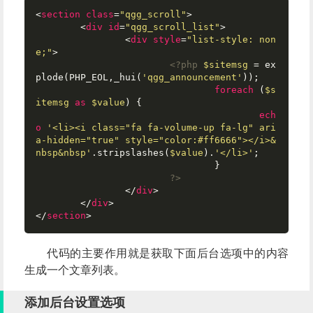
<
section
class
=
"qgg_scroll"
>
<
div
id
=
"qgg_scroll_list"
>
<
div
style
=
"list-style: non
e;"
>
<?php
$sitemsg
 = ex
plode(PHP_EOL,_hui(
'qgg_announcement'
));

foreach
 (
$s
itemsg
as
$value
) {

ech
o
'<li><i class="fa fa-volume-up fa-lg" ari
a-hidden="true" style="color:#ff6666"></i>&
nbsp&nbsp'
.stripslashes(
$value
).
'</li>'
;

				} 

?>
</
div
>
</
div
>
</
section
>
代码的主要作用就是获取下面后台选项中的内容
生成一个文章列表。
添加后台设置选项