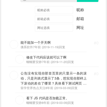
昵称
邮箱
网址
能不能加一个开关啊
#0
佛系软件
7年前 (2019-11-19)
回复
修改下代码应该就可以了啊
蝈蝈要安静
7年前 (2019-11-20)
回复
公告没有实现你那首页里的只显示一条的滚
#0
动，只是列表式显示了3条，想实现你那样上
下滚动的差在了哪里？具体看下测试网页 ov
erseastudy.world
留学世界热点关注
8年前 (2019-03-09)
回复
看下 JS 代码是否加载正常。
蝈蝈要安静
8年前 (2019-03-09)
回复