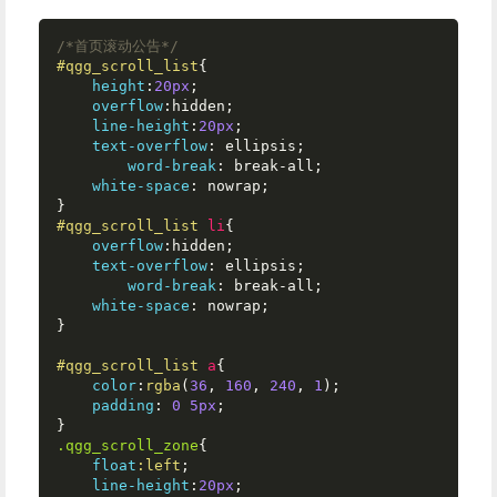
/*首页滚动公告*/
#qgg_scroll_list
{

height
:
20px
;

overflow
:hidden;

line-height
:
20px
;

text-overflow
: ellipsis;

word-break
: break-all;

white-space
: nowrap;

#qgg_scroll_list
li
{

overflow
:hidden;

text-overflow
: ellipsis;

word-break
: break-all;

white-space
: nowrap;

}

#qgg_scroll_list
a
{

color
:
rgba
(
36
, 
160
, 
240
, 
1
);

padding
: 
0
5px
;

.qgg_scroll_zone
{

float
:left
;

line-height
:
20px
;
