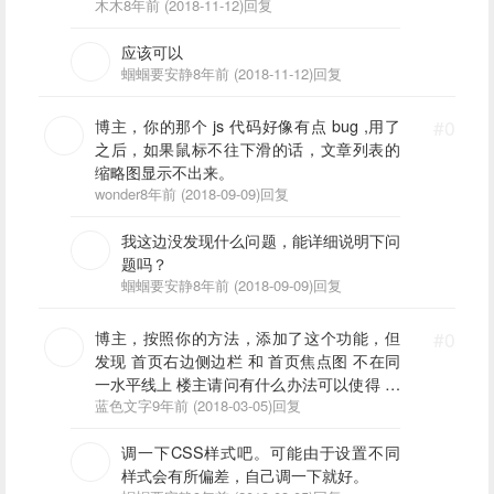
木木
8年前 (2018-11-12)
回复
应该可以
蝈蝈要安静
8年前 (2018-11-12)
回复
博主，你的那个 js 代码好像有点 bug ,用了
#0
之后，如果鼠标不往下滑的话，文章列表的
缩略图显示不出来。
wonder
8年前 (2018-09-09)
回复
我这边没发现什么问题，能详细说明下问
题吗？
蝈蝈要安静
8年前 (2018-09-09)
回复
博主，按照你的方法，添加了这个功能，但
#0
发现 首页右边侧边栏 和 首页焦点图 不在同
一水平线上 楼主请问有什么办法可以使得 侧
边栏第一个模块 向下移10px吗
蓝色文字
9年前 (2018-03-05)
回复
调一下CSS样式吧。可能由于设置不同
样式会有所偏差，自己调一下就好。