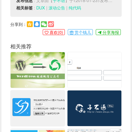
: 文章由【
子不语
】于<2018-01-23>发布于【
WP功能
发布信息
:
DUX
|
滚动公告
|
纯代码
相关标签
分享到：
喜欢(
0
)
赏个钱儿
分享海报
相关推荐