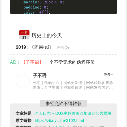
margin
:
0
20px
0
0
;

padding
: 
0
;

color
: 
#fff
;

font-size
: 
20px
;

.qgg_scroll
 {

一月
width
: 
100%
;

历史上的今天
23
margin
: 
0
5px
;

position
: relative;

2019
:
《周易•咸》
评论 (0)
padding
: 
0px
0px
13px
3px
;

border-radius
: 
3px
;

AD：
【子不语】
一个不学无术的伪程序员
@media
 (
max-width
: 
560px
.qgg_scroll
 {
padding
:
3px
;}

}
更多+
子不语
死宅｜代码小白｜网站更新慢｜网站代码多来源
网络，自学中做了些简单修改｜网站发布内容亲
测可用｜网站内容可能有错误，希望大神指正
未经允许不得转载
:
个人日志 » DUX主题首页添加滚动公告模块
文章标题
:
https://zibuyu.life/2102.html
原文链接