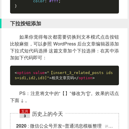
color
: 
#fff
;

}
下拉按钮添加
如果你觉得每次都需要切换到文本模式点击按钮
比较麻烦，可以参照
WordPress 后台文章编辑器添加
下拉式短代码选择
这篇文章加个下拉选择：在其中添
加如下代码即可：
<
option
value
=
"【insert_3_related_posts ids
s=id1,id2,id3]"
>
相关文章页码
</
option
>
PS：注意将文中的“【】”修改为“[]”。效果的话点
下面 ↓ 。
五月
历史上的今天
3
2020
:
微信公众号开发~普通消息模板整理
评论 (0)