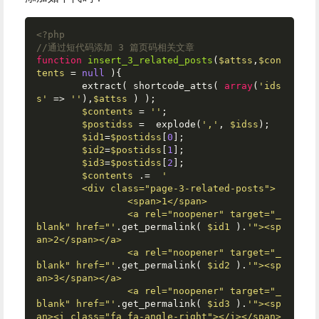
<?php
//通过短代码添加 3 篇页码相关文章
function
insert_3_related_posts
(
$attss
,
$con
tents
 = 
null
)
{

	extract( shortcode_atts( 
array
(
'ids
s'
 => 
''
),
$attss
 ) );

$contents
 = 
''
;

$postidss
 =  explode(
','
, 
$idss
);

$id1
=
$postidss
[
0
];

$id2
=
$postidss
[
1
];

$id3
=
$postidss
[
2
];

$contents
 .=  
'

	<div class="page-3-related-posts">

		<span>1</span>

		<a rel="noopener" target="_
blank" href="'
.get_permalink( 
$id1
 ).
'"><sp
an>2</span></a>

		<a rel="noopener" target="_
blank" href="'
.get_permalink( 
$id2
 ).
'"><sp
an>3</span></a>

		<a rel="noopener" target="_
blank" href="'
.get_permalink( 
$id3
 ).
'"><sp
an><i class="fa fa-angle-right"></i></span>