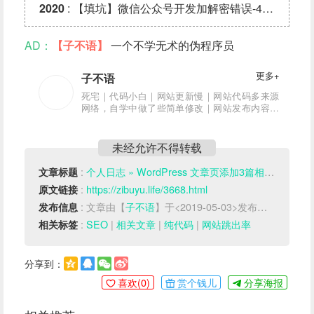
2020
:
【填坑】微信公众号开发加解密错误-40001问题
AD：
【子不语】
一个不学无术的伪程序员
更多+
子不语
死宅｜代码小白｜网站更新慢｜网站代码多来源
网络，自学中做了些简单修改｜网站发布内容亲
测可用｜网站内容可能有错误，希望大神指正
未经允许不得转载
:
个人日志 » WordPress 文章页添加3篇相关文章【页码样式】
文章标题
:
https://zibuyu.life/3668.html
原文链接
: 文章由【
子不语
】于<2019-05-03>发布于【
WP功能
发布信息
:
SEO
|
相关文章
|
纯代码
|
网站跳出率
相关标签
分享到：
喜欢(
0
)
赏个钱儿
分享海报