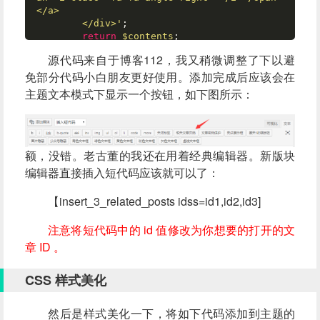
</a>

	</div>'
;

return
$contents
;

}

源代码来自于博客112，我又稍微调整了下以避
add_shortcode(
'insert_3_related_posts'
, 
'in
免部分代码小白朋友更好使用。添加完成后应该会在
sert_3_related_posts'
// 通过短代码添加 3 篇页码相关文章快捷按钮
主题文本模式下显示一个按钮，如下图所示：
function
insert_3_related_posts_qtag
(
) 
{

if
 (wp_script_is(
'quicktags'
?>
<
script
type
=
"text/javascript"
>
        QTags.
addButton
( 
'insert_3_related_
额，没错。老古董的我还在用着经典编辑器。新版块
posts'
, 
'相关文章页码'
,
'【insert_3_related_po
编辑器直接插入短代码应该就可以了：
sts idss=id1,id2,id3]'
);

</
script
>
【insert_3_related_posts idss=id1,id2,id3]
<?php
    } 

注意将短代码中的 id 值修改为你想要的打开的文
}

add_action(
'admin_print_footer_scripts'
, 
'i
章 ID 。
nsert_3_related_posts_qtag'
 );
CSS 样式美化
然后是样式美化一下，将如下代码添加到主题的