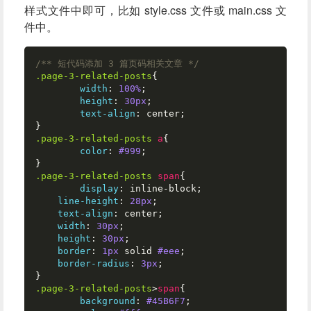
样式文件中即可，比如 style.css 文件或 main.css 文
件中。
/** 短代码添加 3 篇页码相关文章 */
.page-3-related-posts
{

width
: 
100%
;

height
: 
30px
;

text-align
: center;

.page-3-related-posts
a
{

color
: 
#999
;

.page-3-related-posts
span
{

display
: inline-block;

line-height
: 
28px
;

text-align
: center;

width
: 
30px
;

height
: 
30px
;

border
: 
1px
 solid 
#eee
;

border-radius
: 
3px
;

.page-3-related-posts
>
span
{

background
: 
#45B6F7
;
