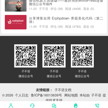
微信机器人高级版——最好用的WordPress连接
微信公众号插件
11-20
子不语
评论 (36)
阅读 (4408)
喜欢 (0)
分享博客自用 Erphpdown 界面美化代码（第二
弹）
11-26
子不语
评论 (36)
阅读 (4783)
喜欢 (0)
子不语
子不语
子不语
微信公众号
微信公众号
微信公众号
友情链接：
子不语文档
© 2026
个人日志
鲁ICP备16013639号
网站地图
本站由
子不语
提
供技术支持
网站已平稳运行：
3415天 21小时 19分 52秒