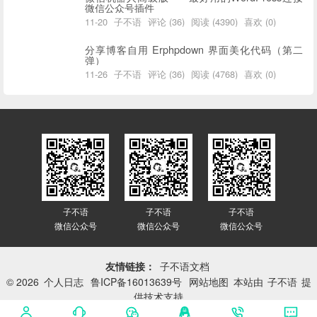
微信公众号插件
11-20
子不语
评论 (36)
阅读 (4390)
喜欢 (0)
分享博客自用 Erphpdown 界面美化代码（第二
弹）
11-26
子不语
评论 (36)
阅读 (4768)
喜欢 (0)
子不语
子不语
子不语
微信公众号
微信公众号
微信公众号
友情链接：
子不语文档
© 2026
个人日志
鲁ICP备16013639号
网站地图
本站由
子不语
提
供技术支持
网站已平稳运行：
3414天 17小时 22分 30秒