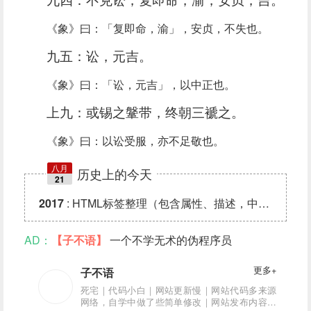
九四：不克讼，复即命，渝，安贞，吉。
《象》曰：「复即命，渝」，安贞，不失也。
九五：讼，元吉。
《象》曰：「讼，元吉」，以中正也。
上九：或锡之鞶带，终朝三褫之。
《象》曰：以讼受服，亦不足敬也。
八月
历史上的今天
21
2017
:
HTML标签整理（包含属性、描述，中英文对照
AD：
【子不语】
一个不学无术的伪程序员
更多+
子不语
死宅｜代码小白｜网站更新慢｜网站代码多来源
网络，自学中做了些简单修改｜网站发布内容亲