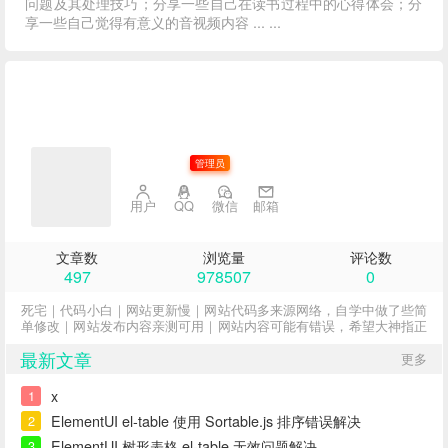
问题及其处理技巧；分享一些自己在读书过程中的心得体会；分
享一些自己觉得有意义的音视频内容 ... ...
子不语
管理员
用户
QQ
微信
邮箱
文章数
浏览量
评论数
497
978507
0
死宅｜代码小白｜网站更新慢｜网站代码多来源网络，自学中做了些简
单修改｜网站发布内容亲测可用｜网站内容可能有错误，希望大神指正
最新文章
更多
x
1
ElementUI el-table 使用 Sortable.js 排序错误解决
2
ElementUI 树形表格 el-table 无效问题解决
3