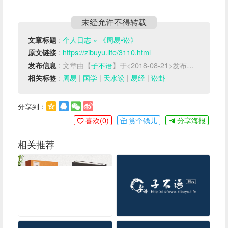
测可用｜网站内容可能有错误，希望大神指正
未经允许不得转载
:
个人日志 » 《周易•讼》
文章标题
:
https://zibuyu.life/3110.html
原文链接
: 文章由【
子不语
】于<2018-08-21>发布于【
周易
】
发布信息
:
周易
|
国学
|
天水讼
|
易经
|
讼卦
相关标签
分享到：
喜欢(
0
)
赏个钱儿
分享海报
相关推荐