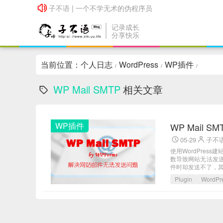
子不语 | 一个不学无术的伪程序员
子不语 | 一个不学无术的伪程序员
记录成长
分享快乐
当前位置：
个人日志
WordPress
WP插件
/
/
/
WP Mail SMTP
相关文章
WP插件
WP Mail
05-29
子不
使用WordPres
数导致网站无法发
件时却发送不了，其所
Plugin
WordP