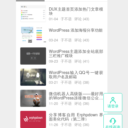
DUX主题首页添加热门文章模
块
01-04
子不语
评论 (43)
阅读 (6192)
喜欢 (0)
WordPress 添加海报分享功能
03-24
子不语
评论 (43)
阅读 (5938)
喜欢 (2)
WordPress主题添加全站底部
三栏推广模块
09-23
子不语
评论 (41)
阅读 (7745)
喜欢 (0)
WordPress输入QQ号一键获
取用户名及邮箱
03-21
子不语
评论 (38)
阅读 (5824)
喜欢 (0)
微信机器人高级版——最好用
的WordPress连接微信公众号
插件
11-20
子不语
评论 (36)
请登录
阅读 (4397)
喜欢 (0)
分享博客自用 Erphpdown 界
面美化代码（第二弹）
11-26
子不语
评论 (36)
在线咨询