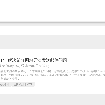
 SMTP：解决部分网站无法发送邮件问题
语
阅读(1352)
喜欢(0)
评论(6)
s建站的朋友们通常会遇到一个非常尴尬的问题，那就是我们所使用的主机往往禁用了 mail(
送邮件。如果你哪天忘了后台登陆密码，或者你的网站提供了注册功能，当需要站点
引发的后果...
ress插件
WP Mail SMTP