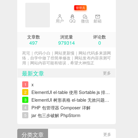
子不语
管理员
用户
QQ
微信
邮箱
文章数
浏览量
评论数
497
979314
0
死宅｜代码小白｜网站更新慢｜网站代码多来源网
络，自学中做了些简单修改｜网站发布内容亲测可
用｜网站内容可能有错误，希望大神指正
最新文章
更多
x
1
ElementUI el-table 使用 Sortable.js 排序错误解决
2
ElementUI 树形表格 el-table 无效问题解决
3
PHP 包管理器 Composer 详解
4
jar 包三步破解 PhpStorm
5
分类文章
更多