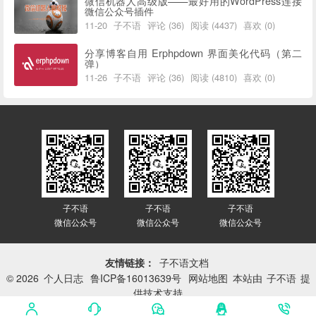
微信机器人高级版——最好用的WordPress连接
微信公众号插件
11-20
子不语
评论 (36)
阅读 (4437)
喜欢 (0)
分享博客自用 Erphpdown 界面美化代码（第二
弹）
11-26
子不语
评论 (36)
阅读 (4810)
喜欢 (0)
子不语
子不语
子不语
微信公众号
微信公众号
微信公众号
友情链接：
子不语文档
© 2026
个人日志
鲁ICP备16013639号
网站地图
本站由
子不语
提
供技术支持
网站已平稳运行：
3418天 19小时 2分 34秒