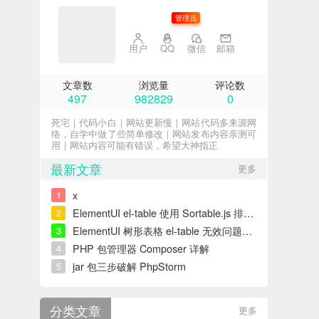
子不语
管理员
用户
QQ
微信
邮箱
文章数
浏览量
评论数
497
982829
0
死宅｜代码小白｜网站更新慢｜网站代码多来源网
络，自学中做了些简单修改｜网站发布内容亲测可
用｜网站内容可能有错误，希望大神指正
最新文章
更多
x
1
ElementUI el-table 使用 Sortable.js 排序错误解决
2
ElementUI 树形表格 el-table 无效问题解决
3
PHP 包管理器 Composer 详解
4
jar 包三步破解 PhpStorm
5
分类文章
更多