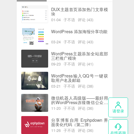
DUX主题首页添加热门文章模
块
01-04
子不语
评论 (43)
阅读 (6219)
喜欢 (0)
WordPress 添加海报分享功能
03-24
子不语
评论 (43)
阅读 (5970)
喜欢 (2)
WordPress主题添加全站底部
三栏推广模块
09-23
子不语
评论 (41)
阅读 (7777)
喜欢 (0)
WordPress输入QQ号一键获
取用户名及邮箱
03-21
子不语
评论 (38)
阅读 (5840)
喜欢 (0)
微信机器人高级版——最好用
的WordPress连接微信公众号
插件
11-20
子不语
评论 (36)
请登录
阅读 (4422)
喜欢 (0)
分享博客自用 Erphpdown 界
面美化代码（第二弹）
11-26
子不语
评论 (36)
在线咨询