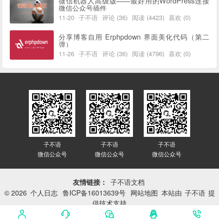
微信机器人高级版——最好用的WordPress连接
微信公众号插件
11-20
子不语
评论 (36)
阅读 (4423)
喜欢 (0)
分享博客自用 Erphpdown 界面美化代码（第二
弹）
11-26
子不语
评论 (36)
阅读 (4796)
喜欢 (0)
子不语
子不语
子不语
微信公众号
微信公众号
微信公众号
友情链接：
子不语文档
© 2026
个人日志
鲁ICP备16013639号
网站地图
本站由
子不语
提
供技术支持
网站已平稳运行：
3417天 10小时 46分 48秒