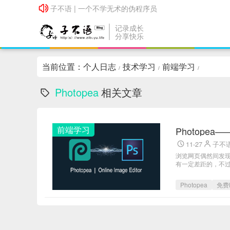
子不语 | 一个不学无术的伪程序员
子不语 | 一个不学无术的伪程序员
记录成长
分享快乐
当前位置：
个人日志
技术学习
前端学习
/
/
/
Photopea
相关文章
前端学习
Photope
11-27
子不
浏览网页偶然间发现的一
有一定差距的，不过话
Photopea
免费P