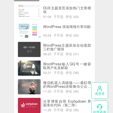
DUX主题首页添加热门文章模
块
01-04
子不语
评论 (43)
阅读 (6205)
喜欢 (0)
WordPress 添加海报分享功能
03-24
子不语
评论 (43)
阅读 (5946)
喜欢 (2)
WordPress主题添加全站底部
三栏推广模块
09-23
子不语
评论 (41)
阅读 (7760)
喜欢 (0)
WordPress输入QQ号一键获
取用户名及邮箱
03-21
子不语
评论 (38)
阅读 (5830)
喜欢 (0)
微信机器人高级版——最好用
的WordPress连接微信公众号
插件
11-20
子不语
评论 (36)
请登录
阅读 (4407)
喜欢 (0)
分享博客自用 Erphpdown 界
面美化代码（第二弹）
11-26
子不语
评论 (36)
在线咨询