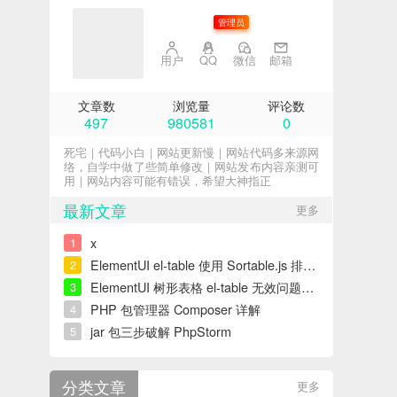
子不语
管理员
用户
QQ
微信
邮箱
文章数
浏览量
评论数
497
980581
0
死宅｜代码小白｜网站更新慢｜网站代码多来源网
络，自学中做了些简单修改｜网站发布内容亲测可
用｜网站内容可能有错误，希望大神指正
最新文章
更多
x
1
ElementUI el-table 使用 Sortable.js 排序错误解决
2
ElementUI 树形表格 el-table 无效问题解决
3
PHP 包管理器 Composer 详解
4
jar 包三步破解 PhpStorm
5
分类文章
更多