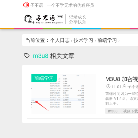
子不语 | 一个不学无术的伪程序员
子不语 | 一个不学无术的伪程序员
记录成长
分享快乐
当前位置：
个人日志
技术学习
前端学习
/
/
/
m3u8
相关文章
前端学习
M3U8 加密
11-01
子不
前端时间因为一些特
载器 V1.4.6
刻上手。
m3u8
视频下载