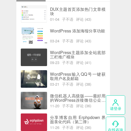
DUX主题首页添加热门文章模
块
01-04
子不语
评论 (43)
阅读 (6186)
喜欢 (0)
WordPress 添加海报分享功能
03-24
子不语
评论 (43)
阅读 (5935)
喜欢 (2)
WordPress主题添加全站底部
三栏推广模块
09-23
子不语
评论 (41)
阅读 (7741)
喜欢 (0)
WordPress输入QQ号一键获
取用户名及邮箱
03-21
子不语
评论 (38)
阅读 (5818)
喜欢 (0)
微信机器人高级版——最好用
的WordPress连接微信公众号
插件
11-20
子不语
评论 (36)
请登录
阅读 (4392)
喜欢 (0)
分享博客自用 Erphpdown 界
面美化代码（第二弹）
11-26
子不语
评论 (36)
在线咨询