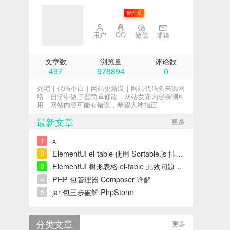
子不语
管理员
用户
QQ
微信
邮箱
文章数
浏览量
评论数
497
978894
0
死宅｜代码小白｜网站更新慢｜网站代码多来源网
络，自学中做了些简单修改｜网站发布内容亲测可
用｜网站内容可能有错误，希望大神指正
最新文章
更多
x
1
ElementUI el-table 使用 Sortable.js 排序错误解决
2
ElementUI 树形表格 el-table 无效问题解决
3
PHP 包管理器 Composer 详解
4
jar 包三步破解 PhpStorm
5
分类文章
更多