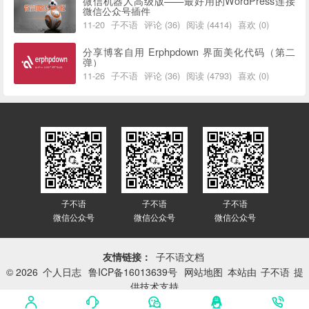
微信机器人高级版——最好用的WordPress连接
微信公众号插件
11-20
子不语
评论 (36)
阅读 (4414)
喜欢 (0)
分享博客自用 Erphpdown 界面美化代码（第二
弹）
11-26
子不语
评论 (36)
阅读 (4793)
喜欢 (0)
子不语
子不语
子不语
微信公众号
微信公众号
微信公众号
友情链接：
子不语文档
© 2026
个人日志
鲁ICP备16013639号
网站地图
本站由
子不语
提
供技术支持
网站已平稳运行：
3416天 8小时 31分 40秒