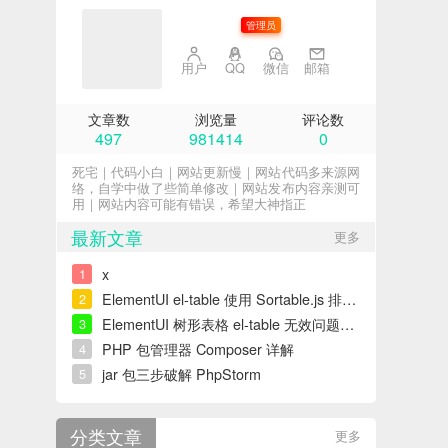
子不语
管理员
用户
QQ
微信
邮箱
文章数
浏览量
评论数
497
981414
0
死宅｜代码小白｜网站更新慢｜网站代码多来源网
络，自学中做了些简单修改｜网站发布内容亲测可
用｜网站内容可能有错误，希望大神指正
最新文章
更多
x
1
ElementUI el-table 使用 Sortable.js 排序错误解决
2
ElementUI 树形表格 el-table 无效问题解决
3
PHP 包管理器 Composer 详解
4
jar 包三步破解 PhpStorm
5
分类文章
更多