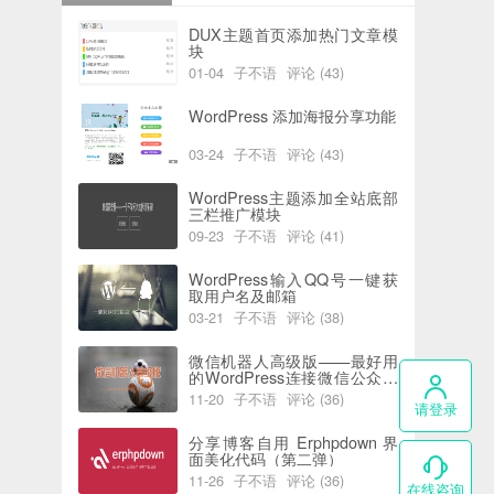
DUX主题首页添加热门文章模
块
01-04
子不语
评论 (43)
阅读 (6215)
喜欢 (0)
WordPress 添加海报分享功能
03-24
子不语
评论 (43)
阅读 (5961)
喜欢 (2)
WordPress主题添加全站底部
三栏推广模块
09-23
子不语
评论 (41)
阅读 (7772)
喜欢 (0)
WordPress输入QQ号一键获
取用户名及邮箱
03-21
子不语
评论 (38)
阅读 (5835)
喜欢 (0)
微信机器人高级版——最好用
的WordPress连接微信公众号
插件
11-20
子不语
评论 (36)
请登录
阅读 (4414)
喜欢 (0)
分享博客自用 Erphpdown 界
面美化代码（第二弹）
11-26
子不语
评论 (36)
在线咨询