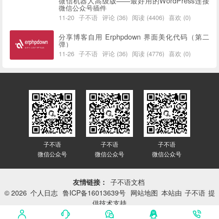
微信机器人高级版——最好用的WordPress连接
微信公众号插件
11-20
子不语
评论 (36)
阅读 (4406)
喜欢 (0)
分享博客自用 Erphpdown 界面美化代码（第二
弹）
11-26
子不语
评论 (36)
阅读 (4776)
喜欢 (0)
子不语
子不语
子不语
微信公众号
微信公众号
微信公众号
友情链接：
子不语文档
© 2026
个人日志
鲁ICP备16013639号
网站地图
本站由
子不语
提
供技术支持
网站已平稳运行：
3415天 12小时 28分 9秒