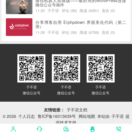
微信机器人高级版——最好用的WordPress连接
微信公众号插件
11-20
子不语
评论 (36)
阅读 (4391)
喜欢 (0)
分享博客自用 Erphpdown 界面美化代码（第二
弹）
11-26
子不语
评论 (36)
阅读 (4769)
喜欢 (0)
子不语
子不语
子不语
微信公众号
微信公众号
微信公众号
友情链接：
子不语文档
© 2026
个人日志
鲁ICP备16013639号
网站地图
本站由
子不语
提
供技术支持
网站已平稳运行：
3414天 19小时 58分 33秒