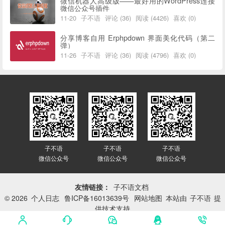
微信机器人高级版——最好用的WordPress连接
微信公众号插件
11-20
子不语
评论 (36)
阅读 (4426)
喜欢 (0)
分享博客自用 Erphpdown 界面美化代码（第二
弹）
11-26
子不语
评论 (36)
阅读 (4796)
喜欢 (0)
子不语
子不语
子不语
微信公众号
微信公众号
微信公众号
友情链接：
子不语文档
© 2026
个人日志
鲁ICP备16013639号
网站地图
本站由
子不语
提
供技术支持
网站已平稳运行：
3417天 14小时 26分 3秒