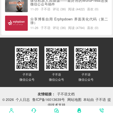
微信机器人高级版——最好用的WordPress连接
微信公众号插件
11-20
子不语
评论 (36)
阅读 (4422)
喜欢 (0)
分享博客自用 Erphpdown 界面美化代码（第二
弹）
11-26
子不语
评论 (36)
阅读 (4794)
喜欢 (0)
子不语
子不语
子不语
微信公众号
微信公众号
微信公众号
友情链接：
子不语文档
© 2026
个人日志
鲁ICP备16013639号
网站地图
本站由
子不语
提
供技术支持
网站已平稳运行：
3417天 9小时 35分 27秒