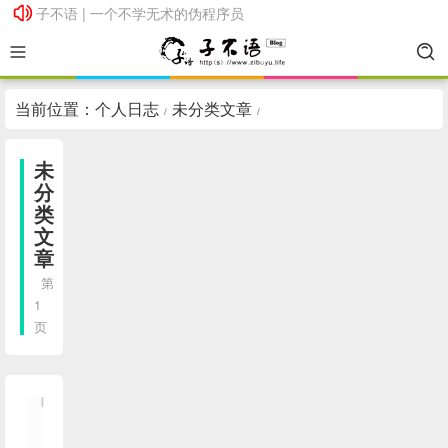
子不语 | 一个不学无术的伪程序员
子不语 | 一个不学无术的伪程序员
当前位置：
个人日志
未分类文章
/
/
未
分
类
文
章
第
1
页
【填
坑】