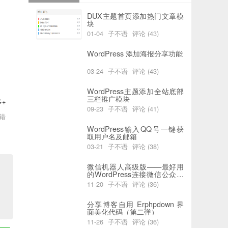
DUX主题首页添加热门文章模
块
01-04
子不语
评论 (43)
阅读 (6189)
喜欢 (0)
WordPress 添加海报分享功能
03-24
子不语
评论 (43)
阅读 (5937)
喜欢 (2)
WordPress主题添加全站底部
三栏推广模块
+
09-23
子不语
评论 (41)
错
阅读 (7743)
喜欢 (0)
WordPress输入QQ号一键获
取用户名及邮箱
03-21
子不语
评论 (38)
阅读 (5823)
喜欢 (0)
微信机器人高级版——最好用
的WordPress连接微信公众号
插件
11-20
子不语
评论 (36)
阅读 (4394)
喜欢 (0)
分享博客自用 Erphpdown 界
面美化代码（第二弹）
11-26
子不语
评论 (36)