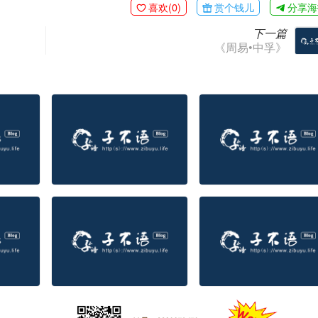
喜欢(
0
)
赏个钱儿
分享海
下一篇
《周易•中孚》