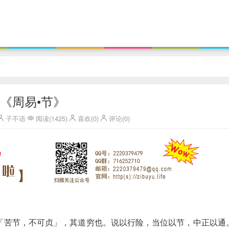
《周易•节》
子不语
阅读(1425)
喜欢(0)
评论(0)
「苦节，不可贞」，其道穷也。说以行险，当位以节，中正以通