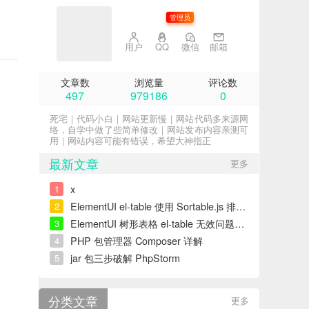
子不语
管理员
用户
QQ
微信
邮箱
文章数
浏览量
评论数
497
979186
0
死宅｜代码小白｜网站更新慢｜网站代码多来源网
络，自学中做了些简单修改｜网站发布内容亲测可
用｜网站内容可能有错误，希望大神指正
最新文章
更多
x
1
ElementUI el-table 使用 Sortable.js 排序错误解决
2
ElementUI 树形表格 el-table 无效问题解决
3
PHP 包管理器 Composer 详解
4
jar 包三步破解 PhpStorm
5
分类文章
更多