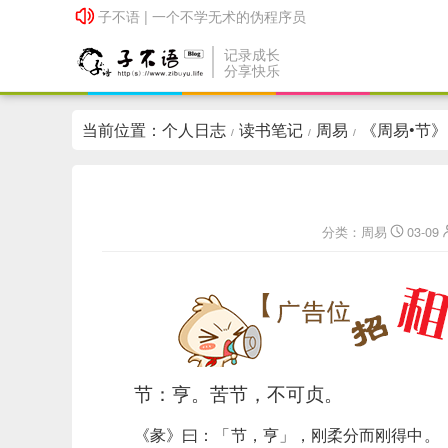
子不语 | 一个不学无术的伪程序员
子不语 | 一个不学无术的伪程序员
记录成长
分享快乐
当前位置：
个人日志
读书笔记
周易
《周易•节》
/
/
/
分类：
周易
03-09
节：亨。苦节，不可贞。
《彖》曰：「节，亨」，刚柔分而刚得中。