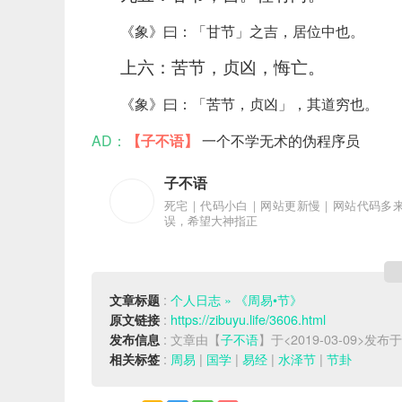
《象》曰：「甘节」之吉，居位中也。
上六：苦节，贞凶，悔亡。
《象》曰：「苦节，贞凶」，其道穷也。
AD：
【子不语】
一个不学无术的伪程序员
子不语
死宅｜代码小白｜网站更新慢｜网站代码多
误，希望大神指正
:
个人日志 » 《周易•节》
文章标题
:
https://zibuyu.life/3606.html
原文链接
: 文章由【
子不语
】于<2019-03-09>发布
发布信息
:
周易
|
国学
|
易经
|
水泽节
|
节卦
相关标签