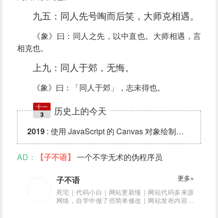
九五：同人先号啕而后笑，大师克相遇。
《象》曰：同人之先，以中直也。大师相遇，言
相克也。
上九：同人于郊，无悔。
《象》曰：「同人于郊」，志未得也。
十一
历史上的今天
3
2019
:
使用 JavaScript 的 Canvas 对象绘制海报
评论 (4)
AD：
【子不语】
一个不学无术的伪程序员
更多+
子不语
死宅｜代码小白｜网站更新慢｜网站代码多来源
网络，自学中做了些简单修改｜网站发布内容亲
测可用｜网站内容可能有错误，希望大神指正