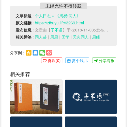
未经允许不得转载
:
个人日志 » 《周易•同人》
文章标题
:
https://zibuyu.life/3269.html
原文链接
: 文章由【
子不语
】于<2018-11-03>发布于【
周易
】
发布信息
:
同人卦
|
周易
|
国学
|
天火同人
|
易经
相关标签
分享到：
喜欢(
0
)
赏个钱儿
分享海报
相关推荐