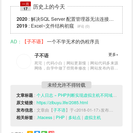
一月
历史上的今天
17
2020
:
解决SQL Server 配置管理器无法连接到 WMI 
2019
:
Excel~文件结构初窥
评论 (0)
AD：
【子不语】
一个不学无术的伪程序员
更多+
子不语
死宅｜代码小白｜网站更新慢｜网站代码多来源
网络，自学中做了些简单修改｜网站发布内容亲
测可用｜网站内容可能有错误，希望大神指正
未经允许不得转载
:
个人日志 » PHP判断实现虚拟主机不同域名访问不同网站目录
文章标题
:
https://zibuyu.life/2085.html
原文链接
: 文章由【
子不语
】于<2018-01-17>发布于【
WordPr
发布信息
:
.htacess
|
PHP
|
多站点
|
虚拟主机
相关标签