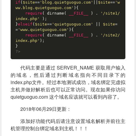
if
(
$site
==
'blog.quietguoguo.com'
||
$site
==
'w
ww.blog.quietguoguo.com'
){

require
( dirname( 
__FILE__
 ) . 
'/site1/
index.php'
 );

}
elseif
(
$site
==
'quietguoguo.com'
 || 
$site
=
=
'www.quietguoguo.com'
){

require
( dirname( 
__FILE__
 ) . 
'/site2/
index.php'
);

?>
代码主要是通过 SERVER_NAME 获取用户输入
的域名，然后通过判断域名指向不同目录下的
index.php文件。经过本地测试成功，域名绑定完虚拟
主机并做好解析后也可以正常访问。现在如果你访问
quietguoguo.com
这个域名应该就可以看到内容了。
2018年06月29日更新：
添加好功能代码后请注意设置域名解析并前往主
机管理控制台绑定域名到主机！！！