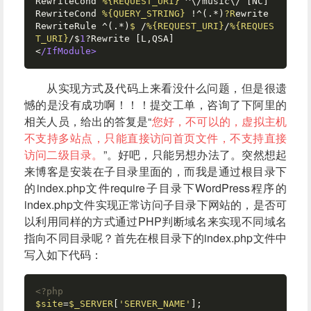
RewriteCond 
%{REQUEST_URI}
 ^\/music\/ [NC]  

RewriteCond 
%{QUERY_STRING}
 !^(.*)
?R
ewrite  

RewriteRule ^(.*)
$ 
/
%{REQUEST_URI}
/
%{REQUES
T_URI}
/$
1
?Rewrite [L,QSA]  

<
/IfModule>
从实现方式及代码上来看没什么问题，但是很遗
憾的是没有成功啊！！！提交工单，咨询了下阿里的
相关人员，给出的答复是“
您好，不可以的，虚拟主机
不支持多站点，只能直接访问首页文件，不支持直接
访问二级目录。
”。好吧，只能另想办法了。突然想起
来博客是安装在子目录里面的，而我是通过根目录下
的index.php文件require子目录下WordPress程序的
index.php文件实现正常访问子目录下网站的，是否可
以利用同样的方式通过PHP判断域名来实现不同域名
指向不同目录呢？首先在根目录下的index.php文件中
写入如下代码：
<?php
$site
=
$_SERVER
[
'SERVER_NAME'