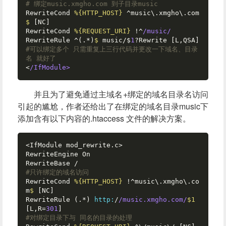
# 绑定music.xmgho.com 到子目录music  
RewriteCond 
%{HTTP_HOST}
 ^music\.xmgho\.com
$ 
[NC]  

RewriteCond 
%{REQUEST_URI}
 !^
/music/
RewriteRule ^(.*)
$ 
music/$
1
#可以绑定多个 只需重复上三行代码并更改一下域名、目录
名 就好了  
<
/IfModule>
并且为了避免通过主域名+绑定的域名目录名访问
引起的尴尬，作者还给出了在绑定的域名目录music下
添加含有以下内容的.htaccess 文件的解决方案。
<IfModule mod_rewrite.c>  

RewriteEngine On  

#只许绑定的域名访问  
RewriteCond 
%{HTTP_HOST}
 !^music\.xmgho\.co
m
$ 
[NC]  

RewriteRule (.*) 
http:
/
/music.xmgho.com/
$1
[L,R=
301
#对绑定目录下与 同名的目录的处理  