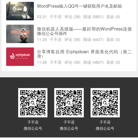
WordPress输入QQ号一键获取用户名及邮箱
03-21
子不语
评论 (38)
阅读 (5851)
喜欢 (0)
微信机器人高级版——最好用的WordPress连接
微信公众号插件
11-20
子不语
评论 (36)
阅读 (4437)
喜欢 (0)
分享博客自用 Erphpdown 界面美化代码（第二
弹）
11-26
子不语
评论 (36)
阅读 (4807)
喜欢 (0)
子不语
子不语
子不语
微信公众号
微信公众号
微信公众号