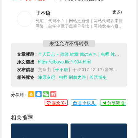
更多+
子不语
死宅｜代码小白｜网站更新慢｜网站代码多来源
网络，自学中做了些简单修改｜网站发布内容亲
测可用｜网站内容可能有错误，希望大神指正
未经允许不得转载
:
个人日志 » 蟲師 続章 棘のみち | 虫师 续章 荆棘之路（2014）
文章标题
:
https://zibuyu.life/1934.html
原文链接
: 文章由【
子不语
】于<2017-12-12>发布于【
类型
】
发布信息
:
漆原友纪
|
虫师 荆棘之路
|
长滨博史
相关标签
分享到：
喜欢(
0
)
赏个钱儿
分享海报
相关推荐