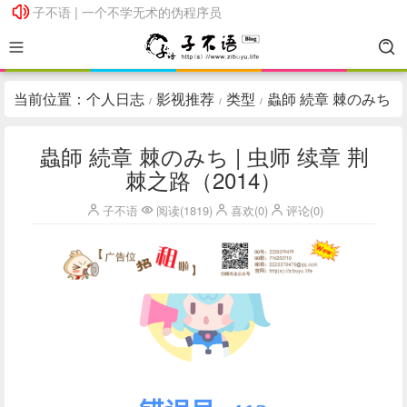
子不语 | 一个不学无术的伪程序员
子不语 | 一个不学无术的伪程序员
当前位置：
个人日志
影视推荐
类型
蟲師 続章 棘のみち
/
/
/
| 虫师 续章 荆棘之路（2014）
蟲師 続章 棘のみち | 虫师 续章 荆
棘之路（2014）
子不语
阅读(1819)
喜欢(0)
评论(0)