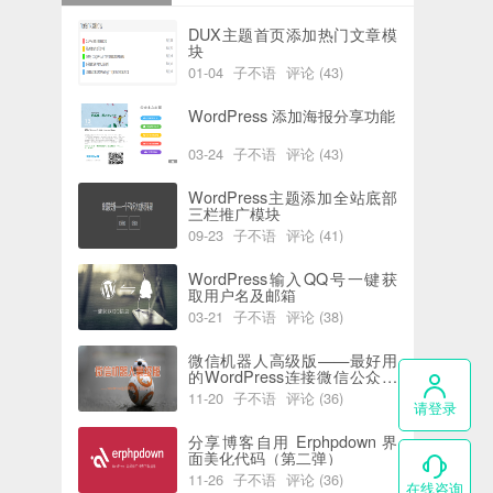
DUX主题首页添加热门文章模
块
01-04
子不语
评论 (43)
阅读 (6189)
喜欢 (0)
WordPress 添加海报分享功能
03-24
子不语
评论 (43)
阅读 (5937)
喜欢 (2)
WordPress主题添加全站底部
三栏推广模块
09-23
子不语
评论 (41)
阅读 (7743)
喜欢 (0)
WordPress输入QQ号一键获
取用户名及邮箱
03-21
子不语
评论 (38)
阅读 (5823)
喜欢 (0)
微信机器人高级版——最好用
的WordPress连接微信公众号
插件
11-20
子不语
评论 (36)
请登录
阅读 (4394)
喜欢 (0)
分享博客自用 Erphpdown 界
面美化代码（第二弹）
11-26
子不语
评论 (36)
在线咨询