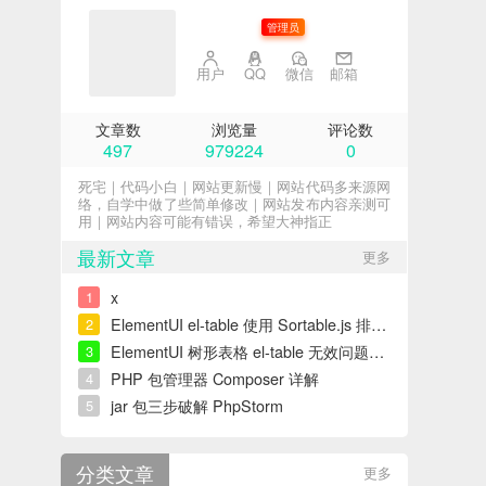
子不语
管理员
用户
QQ
微信
邮箱
文章数
浏览量
评论数
497
979224
0
死宅｜代码小白｜网站更新慢｜网站代码多来源网
络，自学中做了些简单修改｜网站发布内容亲测可
用｜网站内容可能有错误，希望大神指正
最新文章
更多
x
1
ElementUI el-table 使用 Sortable.js 排序错误解决
2
ElementUI 树形表格 el-table 无效问题解决
3
PHP 包管理器 Composer 详解
4
jar 包三步破解 PhpStorm
5
分类文章
更多