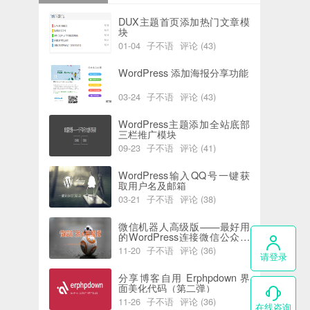
DUX主题首页添加热门文章模
块
01-04
子不语
评论 (43)
阅读 (6216)
喜欢 (0)
WordPress 添加海报分享功能
03-24
子不语
评论 (43)
阅读 (5962)
喜欢 (2)
WordPress主题添加全站底部
三栏推广模块
09-23
子不语
评论 (41)
阅读 (7775)
喜欢 (0)
WordPress输入QQ号一键获
取用户名及邮箱
03-21
子不语
评论 (38)
阅读 (5839)
喜欢 (0)
微信机器人高级版——最好用
的WordPress连接微信公众号
插件
11-20
子不语
评论 (36)
请登录
阅读 (4414)
喜欢 (0)
分享博客自用 Erphpdown 界
面美化代码（第二弹）
11-26
子不语
评论 (36)
在线咨询