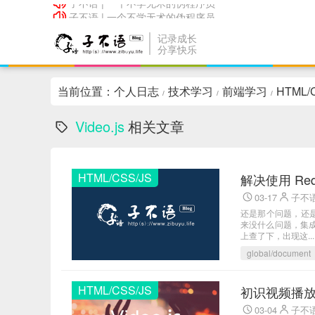
子不语 | 一个不学无术的伪程序员
子不语 | 一个不学无术的伪程序员
记录成长
分享快乐
当前位置：
个人日志
技术学习
前端学习
HTML/
/
/
/
Video.js
相关文章
HTML/CSS/JS
解决使用 Requ
03-17
子不
还是那个问题，还是
来没什么问题，集成到
上查了下，出现这...
global/document
HTML/CSS/JS
初识视频播放插件
03-04
子不