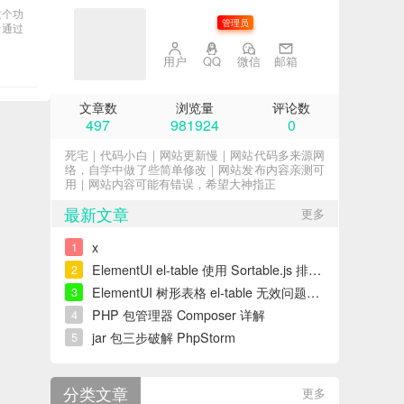
这个功
子不语
管理员
示通过
用户
QQ
微信
邮箱
文章数
浏览量
评论数
497
981924
0
死宅｜代码小白｜网站更新慢｜网站代码多来源网
络，自学中做了些简单修改｜网站发布内容亲测可
用｜网站内容可能有错误，希望大神指正
最新文章
更多
x
1
ElementUI el-table 使用 Sortable.js 排序错误解决
2
ElementUI 树形表格 el-table 无效问题解决
3
PHP 包管理器 Composer 详解
4
jar 包三步破解 PhpStorm
5
分类文章
更多