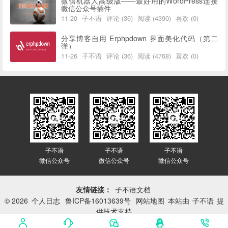
微信机器人高级版——最好用的WordPress连接
微信公众号插件
11-20
子不语
评论 (36)
阅读 (4390)
喜欢 (0)
分享博客自用 Erphpdown 界面美化代码（第二
弹）
11-26
子不语
评论 (36)
阅读 (4768)
喜欢 (0)
子不语
子不语
子不语
微信公众号
微信公众号
微信公众号
友情链接：
子不语文档
© 2026
个人日志
鲁ICP备16013639号
网站地图
本站由
子不语
提
供技术支持
网站已平稳运行：
3414天 16小时 55分 37秒