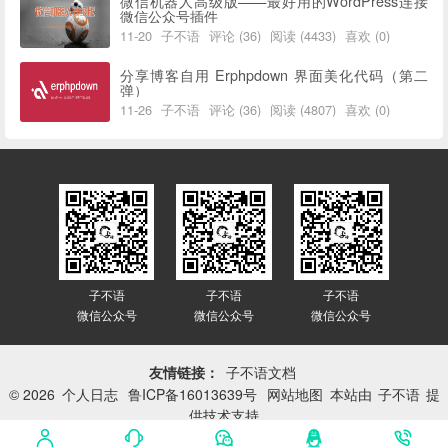
微信机器人高级版——最好用的WordPress连接
微信公众号插件
11-20
子不语
评论 (36)
阅读 (4433)
喜欢 (0)
分享博客自用 Erphpdown 界面美化代码（第二
弹）
11-26
子不语
评论 (36)
阅读 (4807)
喜欢 (0)
子不语
子不语
子不语
微信公众号
微信公众号
微信公众号
友情链接：
子不语文档
© 2026
个人日志
鲁ICP备16013639号
网站地图
本站由
子不语
提
供技术支持
网站已平稳运行：
3418天 6小时 57分 8秒