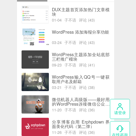
DUX主题首页添加热门文章模
块
01-04
子不语
评论 (43)
阅读 (6192)
喜欢 (0)
WordPress 添加海报分享功能
03-24
子不语
评论 (43)
阅读 (5942)
喜欢 (2)
WordPress主题添加全站底部
三栏推广模块
09-23
子不语
评论 (41)
阅读 (7748)
喜欢 (0)
WordPress输入QQ号一键获
取用户名及邮箱
03-21
子不语
评论 (38)
阅读 (5824)
喜欢 (0)
微信机器人高级版——最好用
的WordPress连接微信公众号
插件
11-20
子不语
评论 (36)
请登录
阅读 (4399)
喜欢 (0)
分享博客自用 Erphpdown 界
面美化代码（第二弹）
11-26
子不语
评论 (36)
在线咨询