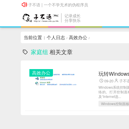
子不语 | 一个不学无术的伪程序员
子不语 | 一个不学无术的伪程序员
记录成长
分享快乐
当前位置：
个人日志
高效办公
/
/
家庭组
相关文章
高效办公
玩转Window
09-20
子不
Windows系统控
络的。打开控制面板
及“Internet选...
Windows控制面