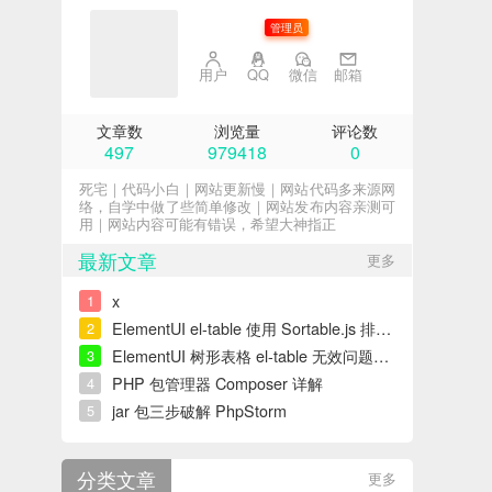
子不语
管理员
用户
QQ
微信
邮箱
文章数
浏览量
评论数
497
979418
0
死宅｜代码小白｜网站更新慢｜网站代码多来源网
络，自学中做了些简单修改｜网站发布内容亲测可
用｜网站内容可能有错误，希望大神指正
最新文章
更多
x
1
ElementUI el-table 使用 Sortable.js 排序错误解决
2
ElementUI 树形表格 el-table 无效问题解决
3
PHP 包管理器 Composer 详解
4
jar 包三步破解 PhpStorm
5
分类文章
更多