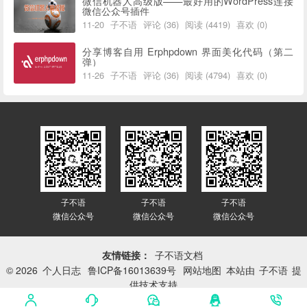
微信机器人高级版——最好用的WordPress连接
微信公众号插件
11-20
子不语
评论 (36)
阅读 (4419)
喜欢 (0)
分享博客自用 Erphpdown 界面美化代码（第二
弹）
11-26
子不语
评论 (36)
阅读 (4794)
喜欢 (0)
子不语
子不语
子不语
微信公众号
微信公众号
微信公众号
友情链接：
子不语文档
© 2026
个人日志
鲁ICP备16013639号
网站地图
本站由
子不语
提
供技术支持
网站已平稳运行：
3417天 2小时 14分 25秒