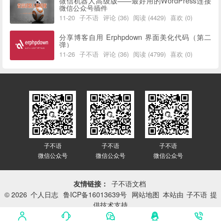
微信机器人高级版——最好用的WordPress连接
微信公众号插件
11-20
子不语
评论 (36)
阅读 (4429)
喜欢 (0)
分享博客自用 Erphpdown 界面美化代码（第二
弹）
11-26
子不语
评论 (36)
阅读 (4799)
喜欢 (0)
子不语
子不语
子不语
微信公众号
微信公众号
微信公众号
友情链接：
子不语文档
© 2026
个人日志
鲁ICP备16013639号
网站地图
本站由
子不语
提
供技术支持
网站已平稳运行：
3417天 16小时 27分 12秒