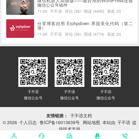
微信机器人高级版——最好用的WordPress连接
微信公众号插件
11-20
子不语
评论 (36)
阅读 (4400)
喜欢 (0)
分享博客自用 Erphpdown 界面美化代码（第二
弹）
11-26
子不语
评论 (36)
阅读 (4774)
喜欢 (0)
子不语
子不语
子不语
微信公众号
微信公众号
微信公众号
友情链接：
子不语文档
© 2026
个人日志
鲁ICP备16013639号
网站地图
本站由
子不语
提
供技术支持
网站已平稳运行：
3415天 8小时 24分 43秒