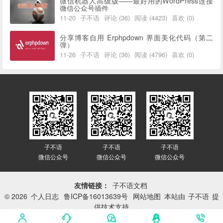
微信机器人高级版——最好用的WordPress连接
微信公众号插件
11-20
子不语
评论 (36)
阅读 (4423)
喜欢 (0)
分享博客自用 Erphpdown 界面美化代码（第二
弹）
11-26
子不语
评论 (36)
阅读 (4796)
喜欢 (0)
子不语
子不语
子不语
微信公众号
微信公众号
微信公众号
友情链接：
子不语文档
© 2026
个人日志
鲁ICP备16013639号
网站地图
本站由
子不语
提
供技术支持
网站已平稳运行：
3417天 10小时 41分 33秒