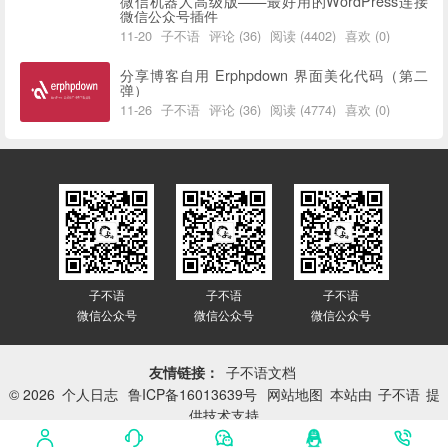
微信机器人高级版——最好用的WordPress连接
微信公众号插件
11-20
子不语
评论 (36)
阅读 (4402)
喜欢 (0)
分享博客自用 Erphpdown 界面美化代码（第二
弹）
11-26
子不语
评论 (36)
阅读 (4774)
喜欢 (0)
子不语
子不语
子不语
微信公众号
微信公众号
微信公众号
友情链接：
子不语文档
© 2026
个人日志
鲁ICP备16013639号
网站地图
本站由
子不语
提
供技术支持
网站已平稳运行：
3415天 9小时 5分 44秒