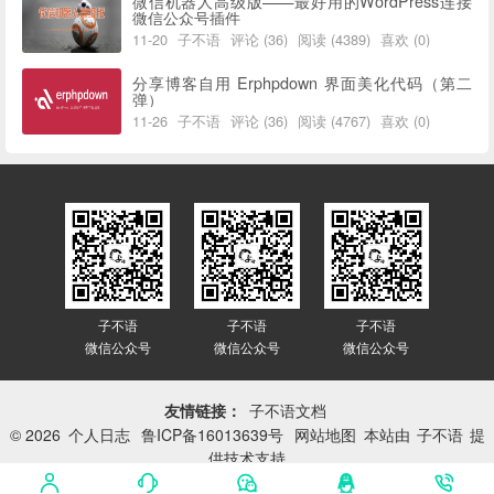
微信机器人高级版——最好用的WordPress连接
微信公众号插件
11-20
子不语
评论 (36)
阅读 (4389)
喜欢 (0)
分享博客自用 Erphpdown 界面美化代码（第二
弹）
11-26
子不语
评论 (36)
阅读 (4767)
喜欢 (0)
子不语
子不语
子不语
微信公众号
微信公众号
微信公众号
友情链接：
子不语文档
© 2026
个人日志
鲁ICP备16013639号
网站地图
本站由
子不语
提
供技术支持
网站已平稳运行：
3414天 10小时 56分 9秒