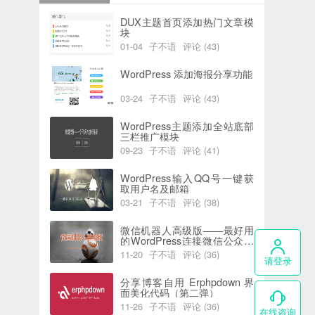
DUX主题首页添加热门文章模
块
01-04
子不语
评论 (43)
阅读 (6211)
喜欢 (0)
WordPress 添加海报分享功能
03-24
子不语
评论 (43)
阅读 (5957)
喜欢 (2)
WordPress主题添加全站底部
三栏推广模块
09-23
子不语
评论 (41)
阅读 (7766)
喜欢 (0)
WordPress输入QQ号一键获
取用户名及邮箱
03-21
子不语
评论 (38)
阅读 (5832)
喜欢 (0)
微信机器人高级版——最好用
的WordPress连接微信公众号
插件
11-20
子不语
评论 (36)
请登录
阅读 (4409)
喜欢 (0)
分享博客自用 Erphpdown 界
面美化代码（第二弹）
11-26
子不语
评论 (36)
在线咨询