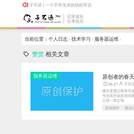
子不语 | 一个不学无术的伪程序员
子不语 | 一个不学无术的伪程序员
记录成长
分享快乐
当前位置：
个人日志
技术学习
服务器运维
/
/
/
赞赏
相关文章
服务器运维
原创者的春
06-27
子不
继百度通过熊掌号
号全面开放原创功
占得一席之地。
原创保护
微信