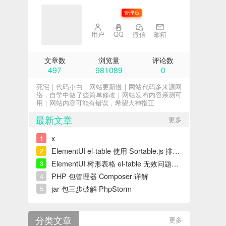
子不语
管理员
用户
QQ
微信
邮箱
文章数
浏览量
评论数
497
981089
0
死宅｜代码小白｜网站更新慢｜网站代码多来源网
络，自学中做了些简单修改｜网站发布内容亲测可
用｜网站内容可能有错误，希望大神指正
最新文章
更多
x
1
ElementUI el-table 使用 Sortable.js 排序错误解决
2
ElementUI 树形表格 el-table 无效问题解决
3
PHP 包管理器 Composer 详解
4
jar 包三步破解 PhpStorm
5
分类文章
更多