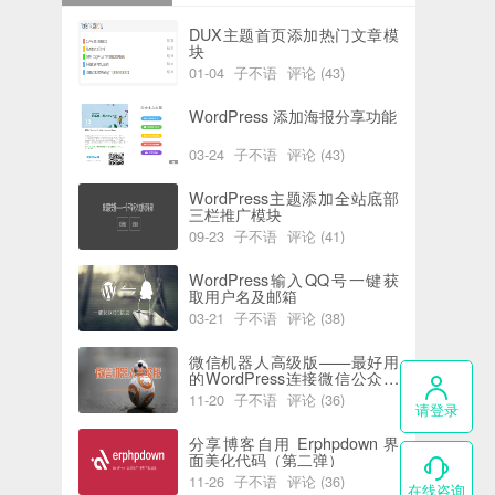
DUX主题首页添加热门文章模
块
01-04
子不语
评论 (43)
阅读 (6184)
喜欢 (0)
WordPress 添加海报分享功能
03-24
子不语
评论 (43)
阅读 (5933)
喜欢 (2)
WordPress主题添加全站底部
三栏推广模块
09-23
子不语
评论 (41)
阅读 (7738)
喜欢 (0)
WordPress输入QQ号一键获
取用户名及邮箱
03-21
子不语
评论 (38)
阅读 (5815)
喜欢 (0)
微信机器人高级版——最好用
的WordPress连接微信公众号
插件
11-20
子不语
评论 (36)
请登录
阅读 (4390)
喜欢 (0)
分享博客自用 Erphpdown 界
面美化代码（第二弹）
11-26
子不语
评论 (36)
在线咨询