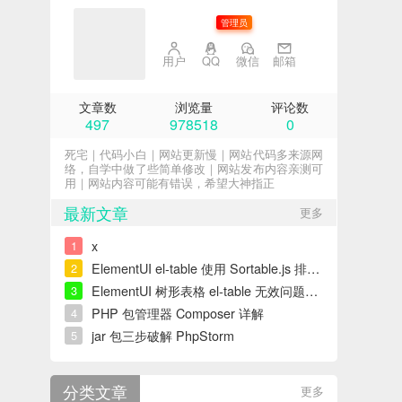
子不语
管理员
用户
QQ
微信
邮箱
文章数
浏览量
评论数
497
978518
0
死宅｜代码小白｜网站更新慢｜网站代码多来源网
络，自学中做了些简单修改｜网站发布内容亲测可
用｜网站内容可能有错误，希望大神指正
最新文章
更多
x
1
ElementUI el-table 使用 Sortable.js 排序错误解决
2
ElementUI 树形表格 el-table 无效问题解决
3
PHP 包管理器 Composer 详解
4
jar 包三步破解 PhpStorm
5
分类文章
更多