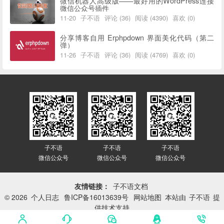
微信机器人高级版——最好用的WordPress连接
微信公众号插件
11-20
子不语
评论 (36)
阅读 (4390)
喜欢 (0)
分享博客自用 Erphpdown 界面美化代码（第二
弹）
11-26
子不语
评论 (36)
阅读 (4769)
喜欢 (0)
子不语
子不语
子不语
微信公众号
微信公众号
微信公众号
友情链接：
子不语文档
© 2026
个人日志
鲁ICP备16013639号
网站地图
本站由
子不语
提
供技术支持
网站已平稳运行：
3414天 19小时 25分 52秒