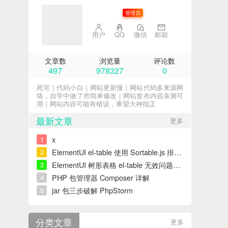
子不语
管理员
用户
QQ
微信
邮箱
文章数
浏览量
评论数
497
978327
0
死宅｜代码小白｜网站更新慢｜网站代码多来源网
络，自学中做了些简单修改｜网站发布内容亲测可
用｜网站内容可能有错误，希望大神指正
最新文章
更多
x
1
ElementUI el-table 使用 Sortable.js 排序错误解决
2
ElementUI 树形表格 el-table 无效问题解决
3
PHP 包管理器 Composer 详解
4
jar 包三步破解 PhpStorm
5
分类文章
更多