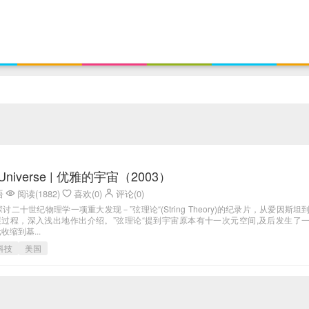
t Universe | 优雅的宇宙（2003）
语
阅读(1882)
喜欢(0)
评论(0)
二十世纪物理学一项重大发现－”弦理论“(String Theory)的纪录片，从爱因斯坦
展过程，深入浅出地作出介绍。”弦理论“提到宇宙原本有十一次元空间,及后发生了
缩到基...
科技
美国