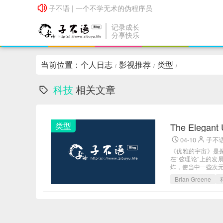
子不语 | 一个不学无术的伪程序员
子不语 | 一个不学无术的伪程序员
记录成长
分享快乐
当前位置：
个人日志
影视推荐
类型
/
/
/
科技
相关文章
类型
The Elegan
04-10
子不
《优雅的宇宙》是探讨
在”弦理论“上的发
炸，使当中一些次元收
Brian Greene