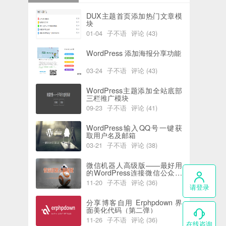
DUX主题首页添加热门文章模
块
01-04
子不语
评论 (43)
阅读 (6182)
喜欢 (0)
WordPress 添加海报分享功能
03-24
子不语
评论 (43)
阅读 (5932)
喜欢 (2)
WordPress主题添加全站底部
三栏推广模块
09-23
子不语
评论 (41)
阅读 (7738)
喜欢 (0)
WordPress输入QQ号一键获
取用户名及邮箱
03-21
子不语
评论 (38)
阅读 (5815)
喜欢 (0)
微信机器人高级版——最好用
的WordPress连接微信公众号
插件
11-20
子不语
评论 (36)
请登录
阅读 (4389)
喜欢 (0)
分享博客自用 Erphpdown 界
面美化代码（第二弹）
11-26
子不语
评论 (36)
在线咨询