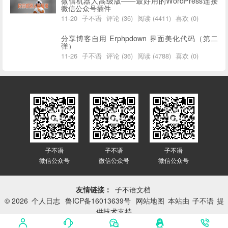
微信机器人高级版——最好用的WordPress连接
微信公众号插件
11-20
子不语
评论 (36)
阅读 (4411)
喜欢 (0)
分享博客自用 Erphpdown 界面美化代码（第二
弹）
11-26
子不语
评论 (36)
阅读 (4788)
喜欢 (0)
子不语
子不语
子不语
微信公众号
微信公众号
微信公众号
友情链接：
子不语文档
© 2026
个人日志
鲁ICP备16013639号
网站地图
本站由
子不语
提
供技术支持
网站已平稳运行：
3416天 3小时 59分 22秒