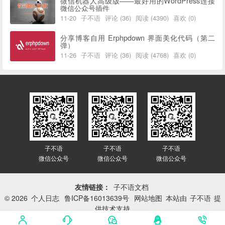
微信机器人高级版——最好用的WordPress连接
微信公众号插件
11-20
子不语
评论 (36)
阅读 (4390)
喜欢 (0)
分享博客自用 Erphpdown 界面美化代码（第二
弹）
11-26
子不语
评论 (36)
阅读 (4768)
喜欢 (0)
子不语
子不语
子不语
微信公众号
微信公众号
微信公众号
友情链接：
子不语文档
© 2026
个人日志
鲁ICP备16013639号
网站地图
本站由
子不语
提
供技术支持
网站已平稳运行：
3414天 16小时 12分 29秒