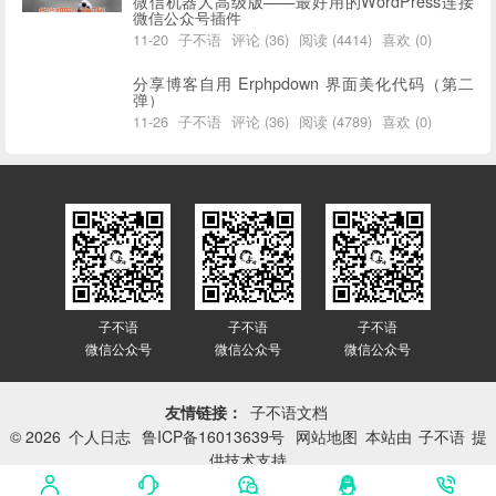
微信机器人高级版——最好用的WordPress连接
微信公众号插件
11-20
子不语
评论 (36)
阅读 (4414)
喜欢 (0)
分享博客自用 Erphpdown 界面美化代码（第二
弹）
11-26
子不语
评论 (36)
阅读 (4789)
喜欢 (0)
子不语
子不语
子不语
微信公众号
微信公众号
微信公众号
友情链接：
子不语文档
© 2026
个人日志
鲁ICP备16013639号
网站地图
本站由
子不语
提
供技术支持
网站已平稳运行：
3416天 5小时 42分 4秒