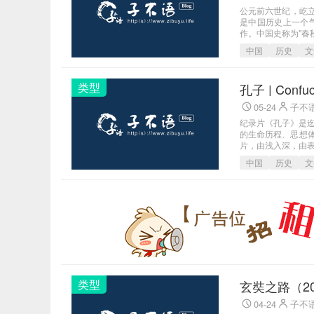
公元前六世纪，屹
是中国历史上一个
作。中国史称为"春
中国
历史
文
类型
孔子 | Confu
05-24
子不
纪录片《孔子》是
的生命历程、思想体系
片，由浅入深，由表及
中国
历史
文
类型
玄奘之路（20
04-24
子不