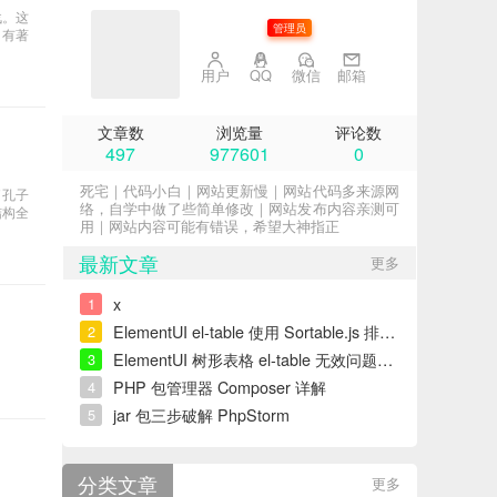
战。这
子不语
管理员
、有著
用户
QQ
微信
邮箱
文章数
浏览量
评论数
497
977601
0
死宅｜代码小白｜网站更新慢｜网站代码多来源网
了孔子
络，自学中做了些简单修改｜网站发布内容亲测可
结构全
用｜网站内容可能有错误，希望大神指正
最新文章
更多
x
1
ElementUI el-table 使用 Sortable.js 排序错误解决
2
ElementUI 树形表格 el-table 无效问题解决
3
PHP 包管理器 Composer 详解
4
jar 包三步破解 PhpStorm
5
分类文章
更多