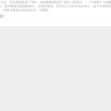
年之后，历史逐渐变成了传奇，传奇慢慢地变成了神话《西游记》：一只神通广大的
马，保护着斯文懦弱的师父，去西天取经。其经过几百年的艺术加工，这个叫孙悟
，而师父唐僧已经面目全非，可我想...
史