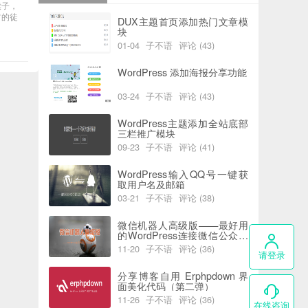
猴子，
空的徒
DUX主题首页添加热门文章模
块
01-04
子不语
评论 (43)
阅读 (6173)
喜欢 (0)
WordPress 添加海报分享功能
03-24
子不语
评论 (43)
阅读 (5924)
喜欢 (2)
WordPress主题添加全站底部
三栏推广模块
09-23
子不语
评论 (41)
阅读 (7734)
喜欢 (0)
WordPress输入QQ号一键获
取用户名及邮箱
03-21
子不语
评论 (38)
阅读 (5815)
喜欢 (0)
微信机器人高级版——最好用
的WordPress连接微信公众号
插件
11-20
子不语
评论 (36)
请登录
阅读 (4386)
喜欢 (0)
分享博客自用 Erphpdown 界
面美化代码（第二弹）
11-26
子不语
评论 (36)
在线咨询