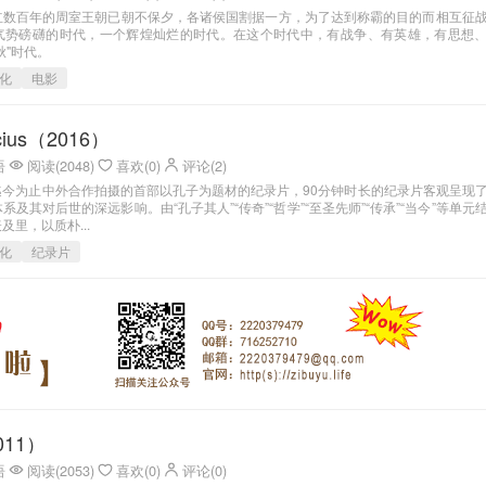
立数百年的周室王朝已朝不保夕，各诸侯国割据一方，为了达到称霸的目的而相互征
气势磅礴的时代，一个辉煌灿烂的时代。在这个时代中，有战争、有英雄，有思想
秋"时代。
化
电影
cius（2016）
语
阅读(2048)
喜欢(0)
评论(2)
迄今为止中外合作拍摄的首部以孔子为题材的纪录片，90分钟时长的纪录片客观呈现
及其对后世的深远影响。由“孔子其人”“传奇”“哲学”“至圣先师”“传承”“当今”等单元
里，以质朴...
化
纪录片
11）
语
阅读(2053)
喜欢(0)
评论(0)