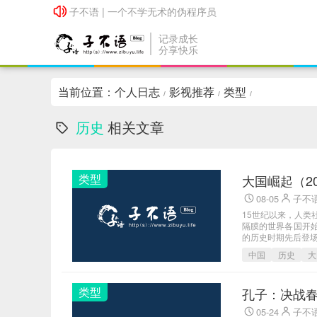
子不语 | 一个不学无术的伪程序员
子不语 | 一个不学无术的伪程序员
记录成长
分享快乐
当前位置：
个人日志
影视推荐
类型
/
/
/
历史
相关文章
类型
大国崛起（20
08-05
子不
15世纪以来，人
隔膜的世界各国开
的历史时期先后登场
中国
历史
大
类型
孔子：决战春
05-24
子不