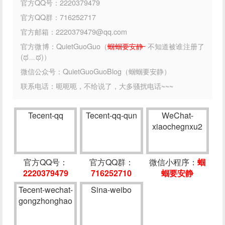
官方QQ号：2220379479
官方QQ群：716252717
官方邮箱：2220379479@qq.com
官方微博：QuietGuoGuo（
蝈蝈要安静
不知道被谁注册了
(ಥ﹏ಥ)）
微信公众号：QuietGuoGuoBlog（蝈蝈要安静）
联系电话：呃呃呃，不给说了，大多骚扰电话~~~
Tecent-qq
Tecent-qq-qun
WeChat-
xiaochegnxu2
官方QQ号：
官方QQ群：
微信小程序：
蝈
2220379479
716252710
蝈要安静
Tecent-wechat-
Sina-weibo
gongzhonghao