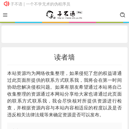
子不语 | 一个不学无术的伪程序员
子不语 | 一个不学无术的伪程序员
读者墙
本站资源均为网络收集整理，如果侵犯了您的权益请通
过此页面所提供的联系方式联系我，我将会在第一时间
协助您解决侵权问题。如果有朋友希望通过本站将自己
收集整理的资源通过本网站分享给大家也请通过此页面
的联系方式联系我，我会尽快核对所提供资源进行检
查，并根据资源内容与本站内容相适应的程度以及是否
违反相关法律法规等来确定资源是否可以发布。