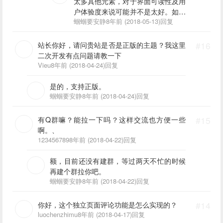
太多其他元素，对于界面可读性及用
户体验度来说可能并不是太好。如果
真要想加的话一般也就在页面底部添
蝈蝈要安静
8年前 (2018-05-13)
回复
加一些一级菜单。
站长你好，请问贵站是否是正版的主题？我这里
#16
二次开发有点问题请教一下
Vieu
8年前 (2018-04-24)
回复
是的，支持正版。
蝈蝈要安静
8年前 (2018-04-24)
回复
有Q群嘛？能拉一下吗？这样交流也方便一些
#15
啊。、
123456789
8年前 (2018-04-22)
回复
额，目前还没有建群，等过两天不忙的时候
再建个群拉你吧。
蝈蝈要安静
8年前 (2018-04-22)
回复
你好，这个独立页面评论功能是怎么实现的？
#14
luochenzhimu
8年前 (2018-04-17)
回复