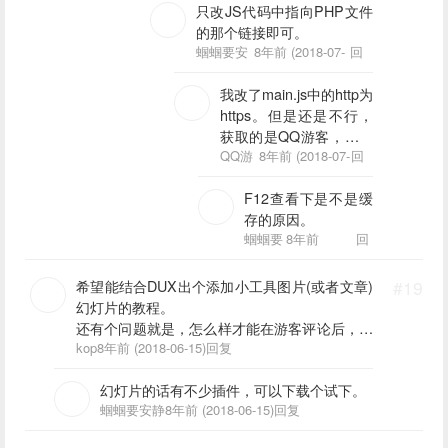
只改JS代码中指向PHP文件
的那个链接即可。
蝈蝈要安
8年前 (2018-07-
回
静
03)
复
我改了main.js中的http为
https。但是还是不行，
获取的是QQ游客，是网
页重定向的原因吗
QQ游
8年前 (2018-07-
回
客
03)
复
F12查看下是不是缓
存的原因。
蝈蝈要
8年前
回
安静
(2018-07-
复
03)
希望能结合DUX出个添加小工具图片(或者文章)
#19
幻灯片的教程。
还有个问题就是，怎么样才能在游客评论后，在
其评论尾巴显示待审核状态，刷新后还能显示。
kop
8年前 (2018-06-15)
回复
幻灯片的话有不少插件，可以下载个试下。
蝈蝈要安静
8年前 (2018-06-15)
回复