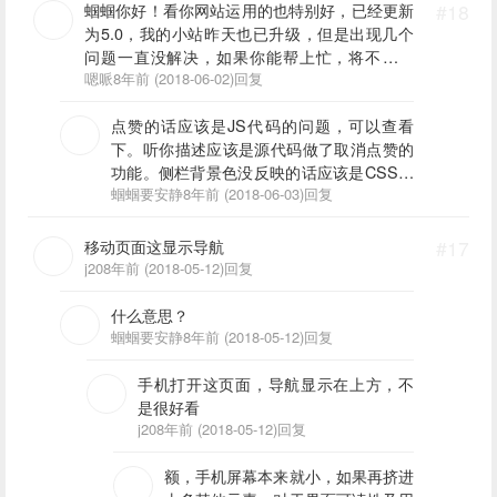
蝈蝈你好！看你网站运用的也特别好，已经更新
#18
为5.0，我的小站昨天也已升级，但是出现几个
问题一直没解决，如果你能帮上忙，将不胜感
激。1、我的点赞功能在谷歌浏览器下失效（点
嗯哌
8年前 (2018-06-02)
回复
一次增加一次再点减少一次，而不是弹出框提示
点赞的话应该是JS代码的问题，可以查看
你已赞）。2、主题页面左侧栏菜单（包括联系
下。听你描述应该是源代码做了取消点赞的
我们、留言、标签等）点击后背景色没反应（这
功能。侧栏背景色没反映的话应该是CSS代
个没升级之前还是好的。结果升级之后就没用
码没做相关处理，你看下main.css文件下有
蝈蝈要安静
8年前 (2018-06-03)
回复
了，不知道是什么原因），还望赐教，不胜感激
没有相关代码。具体的我也不太清楚，仔细
检查一下吧。
移动页面这显示导航
#17
j20
8年前 (2018-05-12)
回复
什么意思？
蝈蝈要安静
8年前 (2018-05-12)
回复
手机打开这页面，导航显示在上方，不
是很好看
j20
8年前 (2018-05-12)
回复
额，手机屏幕本来就小，如果再挤进