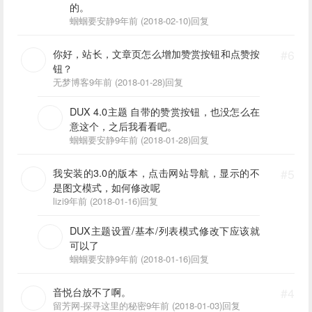
的。
蝈蝈要安静
9年前 (2018-02-10)
回复
你好，站长，文章页怎么增加赞赏按钮和点赞按
#6
钮？
无梦博客
9年前 (2018-01-28)
回复
DUX 4.0主题 自带的赞赏按钮，也没怎么在
意这个，之后我看看吧。
蝈蝈要安静
9年前 (2018-01-28)
回复
我安装的3.0的版本，点击网站导航，显示的不
#5
是图文模式，如何修改呢
lizi
9年前 (2018-01-16)
回复
DUX主题设置/基本/列表模式修改下应该就
可以了
蝈蝈要安静
9年前 (2018-01-16)
回复
音悦台放不了啊。
#4
留芳网-探寻这里的秘密
9年前 (2018-01-03)
回复