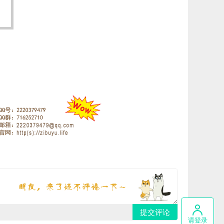
提交评论
请登录