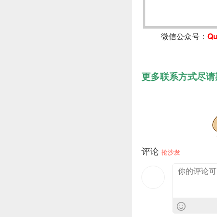
微信公众号：
Qu
更多联系方式尽请期
评论
抢沙发