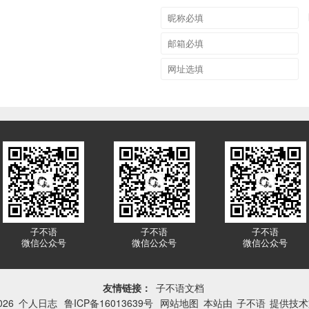
子不语
子不语
子不语
微信公众号
微信公众号
微信公众号
友情链接：
子不语文档
026
个人日志
鲁ICP备16013639号
网站地图
本站由
子不语
提供技术