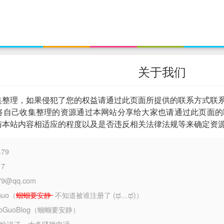
关于我们
集整理，如果侵犯了您的权益请通过此页面所提供的联系方式联
将自己收集整理的资源通过本网站分享给大家也请通过此页面的
与本站内容相适应的程度以及是否违反相关法律法规等来确定资
79
7
9@qq.com
Guo（
蝈蝈要安静
不知道被谁注册了 (ಥ﹏ಥ)）
oGuoBlog（蝈蝈要安静）
给说了，大多骚扰电话~~~