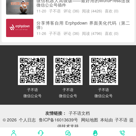
微信机器人高级版——最好用的WordPress连接
微信公众号插件
11-20
子不语
评论 (36)
阅读 (4426)
喜欢 (0)
分享博客自用 Erphpdown 界面美化代码（第二
弹）
11-26
子不语
评论 (36)
阅读 (4796)
喜欢 (0)
子不语
子不语
子不语
微信公众号
微信公众号
微信公众号
友情链接：
子不语文档
© 2026
个人日志
鲁ICP备16013639号
网站地图
本站由
子不语
提
供技术支持
网站已平稳运行：
3417天 14小时 25分 34秒