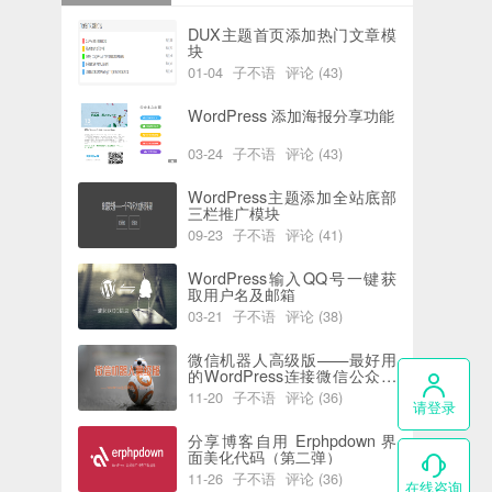
DUX主题首页添加热门文章模
块
01-04
子不语
评论 (43)
阅读 (6198)
喜欢 (0)
WordPress 添加海报分享功能
03-24
子不语
评论 (43)
阅读 (5943)
喜欢 (2)
WordPress主题添加全站底部
三栏推广模块
09-23
子不语
评论 (41)
阅读 (7750)
喜欢 (0)
WordPress输入QQ号一键获
取用户名及邮箱
03-21
子不语
评论 (38)
阅读 (5829)
喜欢 (0)
微信机器人高级版——最好用
的WordPress连接微信公众号
插件
11-20
子不语
评论 (36)
请登录
阅读 (4406)
喜欢 (0)
分享博客自用 Erphpdown 界
面美化代码（第二弹）
11-26
子不语
评论 (36)
在线咨询