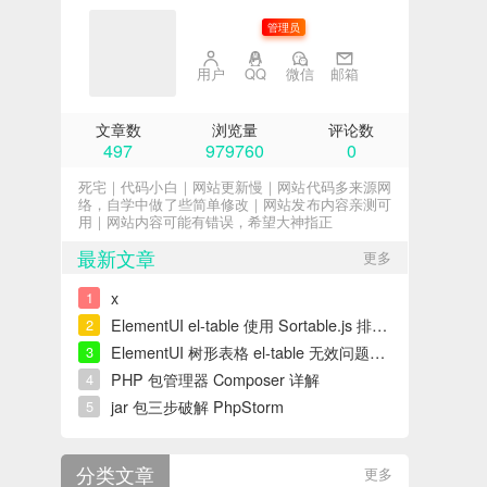
子不语
管理员
用户
QQ
微信
邮箱
文章数
浏览量
评论数
497
979760
0
死宅｜代码小白｜网站更新慢｜网站代码多来源网
络，自学中做了些简单修改｜网站发布内容亲测可
用｜网站内容可能有错误，希望大神指正
最新文章
更多
x
1
ElementUI el-table 使用 Sortable.js 排序错误解决
2
ElementUI 树形表格 el-table 无效问题解决
3
PHP 包管理器 Composer 详解
4
jar 包三步破解 PhpStorm
5
分类文章
更多